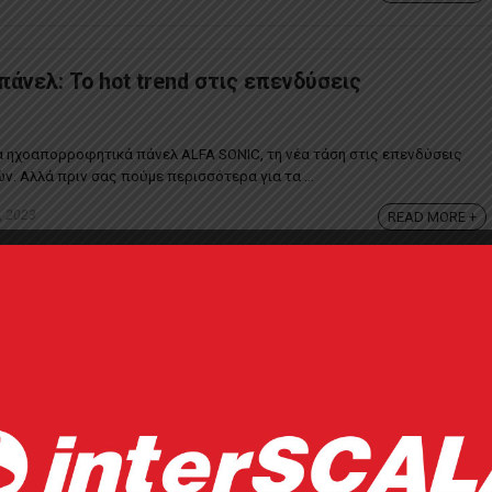
άνελ: Το hot trend στις επενδύσεις
α ηχοαπορροφητικά πάνελ ALFA SONIC, τη νέα τάση στις επενδύσεις
ν. Αλλά πριν σας πούμε περισσότερα για τα ...
, 2023
READ MORE +
δια ξύλου: Πώς προστατεύουμε το πολύτιμο
α γνωρίζετε τις ιδιότητες για τα προστατευτικά λάδια ξύλου Rubio
ένα υλικό-θησαυρός. Φυσικό, ...
mber 28, 2023
READ MORE +