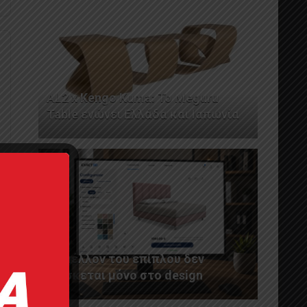
AL2 x Kengo Kuma: Το Meguru
Table ενώνει Ελλάδα και Ιαπωνία
Το μέλλον του επίπλου δεν
βρίσκεται μόνο στο design