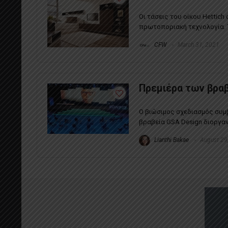
Οι τάσεις του οίκου Hettich
πρωτοποριακή τεχνολογία. Τ
CFW
March 31, 2021
Πρεμιέρα των βραβ
Ο βιώσιμος σχεδιασμός συμβ
βραβεία GSA Design διοργαν
Lianthi Βakae
August 29