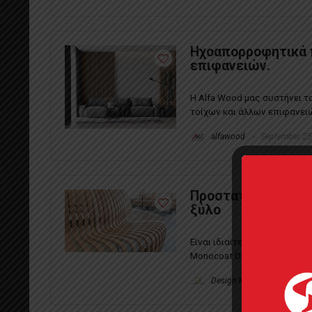
Ηχοαπορροφητικά π
επιφανειών.
Η Alfa Wood μας συστήνει τ
τοίχων και άλλων επιφανειώ
alfawood
September 25
Προστατευτικά λά
ξύλο
Είναι ιδιαίτερα σημαντικό ν
Monocoat Oil. Το ξύλο είναι 
Design Motivators
Dece