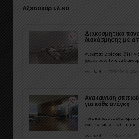
Αξεσουάρ υλικά
Διακοσμητικά πάνε
διακόσμησης με σ
Αναζητάς φρέσκες ιδέες γι
χώρου σου; Τότε τα διακοσμητ
CFW
November 8, 2023
Ανακαίνιση σπιτιού
για κάθε ανάγκη
Ποια πατώματα εσωτερικού χ
νέες τάσεις στα είδη πατώμα
CFW
October 24, 2023