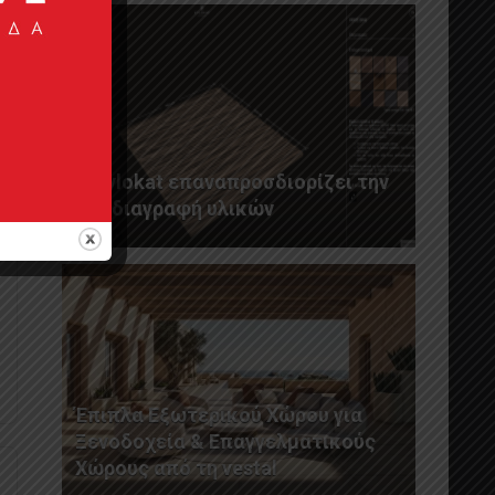
Η Xylokat επαναπροσδιορίζει την
προδιαγραφή υλικών
Έπιπλα Εξωτερικού Χώρου για
Ξενοδοχεία & Επαγγελματικούς
Χώρους από τη vestal