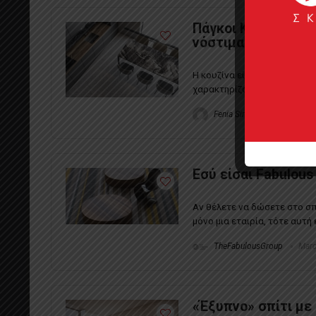
Πάγκοι Κουζίνας: 
νόστιμα αποτελέ
Η κουζίνα είναι το δωμάτιο-
χαρακτηρίζουν, που διαμορφ
Fenia Simou
August 20,
Εσύ είσαι Fabulous
Αν θέλετε να δώσετε στο σπ
μόνο μια εταιρία, τότε αυτή ε
TheFabulousGroup
Marc
«Έξυπνο» σπίτι με