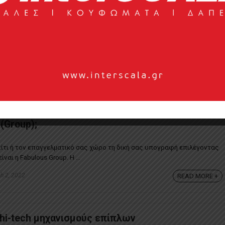
Μαγειρεύοντας με τα υλικά που υπόσχονται πιο…
σματα
αρχηγείο για ένα σπίτι. Οι πάγκοι κουζίνας είναι αυτό που τη
ώνουν το κατάλληλο περιβάλλον για να ...
 2023
READ MORE +
 (Group);
ίτι ή τον επαγγελματικό σας χώρο τη δική σας υπογραφή επιλέγοντας
ίναι η Fabulous Group. Η ...
h 2, 2022
READ MORE +
 hi-tech μηχανισμούς επίπλων