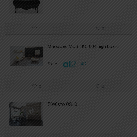
1
0
Μπουφές MOS I KO 004 high board
Store:
Al2
0
0
Σύνθετο OSLO