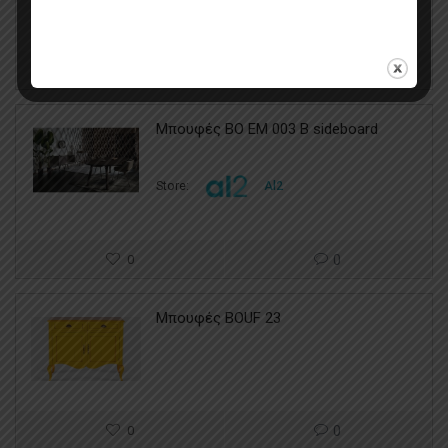
0
0
Μπουφές BO EM 003 B sideboard
Store:
Al2
0
0
Μπουφές BOUF 23
0
0