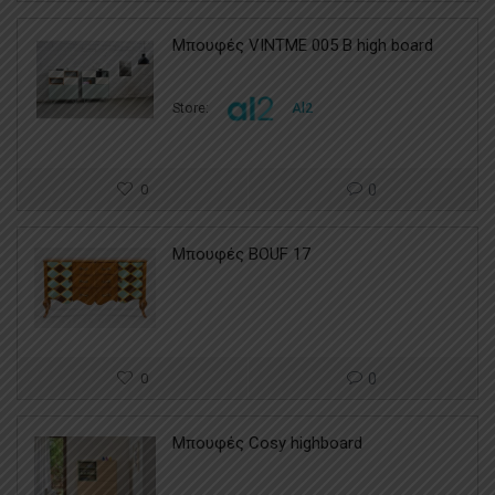
Μπουφές VINTME 005 B high board
Store:
Al2
0
0
Μπουφές BOUF 17
0
0
Μπουφές Cosy highboard