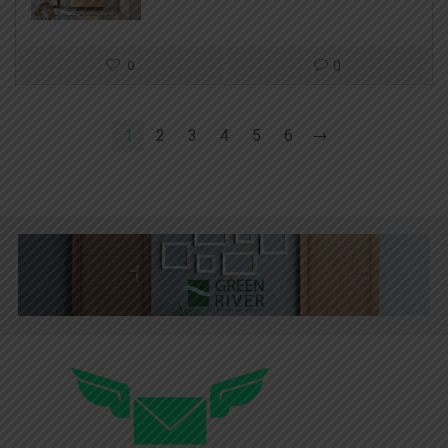
0
0
1
2
3
4
5
6
→