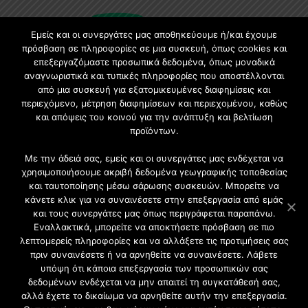
Εμείς και οι συνεργάτες μας αποθηκεύουμε ή/και έχουμε
πρόσβαση σε πληροφορίες σε μια συσκευή, όπως cookies και
επεξεργαζόμαστε προσωπικά δεδομένα, όπως μοναδικά
αναγνωριστικά και τυπικές πληροφορίες που αποστέλλονται
Εγγραφή στο Newsletter
από μια συσκευή για εξατομικευμένες διαφημίσεις και
περιεχόμενο, μέτρηση διαφημίσεων και περιεχομένου, καθώς
Γίνετε μέλος της μεγαλύτερης διαδικτυακής κοινότητας, ειδικά
και απόψεις του κοινού για την ανάπτυξη και βελτίωση
για αρχιτέκτονες, σχεδιαστές και λάτρεις της κατασκευής και
προϊόντων.
του σχεδιασμού επίπλων.
Με την άδειά σας, εμείς και οι συνεργάτες μας ενδέχεται να
χρησιμοποιήσουμε ακριβή δεδομένα γεωγραφικής τοποθεσίας
και ταυτοποίησης μέσω σάρωσης συσκευών. Μπορείτε να
κάνετε κλικ για να συναινέσετε στην επεξεργασία από εμάς
και τους συνεργάτες μας όπως περιγράφεται παραπάνω.
Εναλλακτικά, μπορείτε να αποκτήσετε πρόσβαση σε πιο
λεπτομερείς πληροφορίες και να αλλάξετε τις προτιμήσεις σας
πριν συναινέσετε ή να αρνηθείτε να συναινέσετε. Λάβετε
υπόψη ότι κάποια επεξεργασία των προσωπικών σας
δεδομένων ενδέχεται να μην απαιτεί τη συγκατάθεσή σας,
2021 CFW - All Rights Reserved
αλλά έχετε το δικαίωμα να αρνηθείτε αυτήν την επεξεργασία.
Επιχειρήσεις |