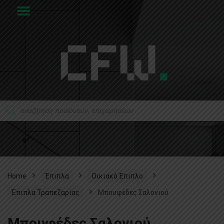
Home
Έπιπλα
Οικιακό Έπιπλο
Έπιπλα Τραπεζαρίας​
Μπουφέδες Σαλονιού
Μπουφέδες Σαλονιού