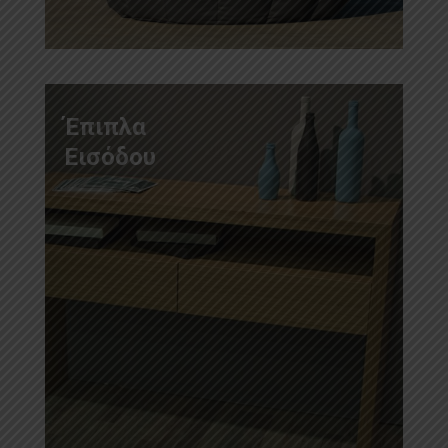
Έπιπλα
Εισόδου