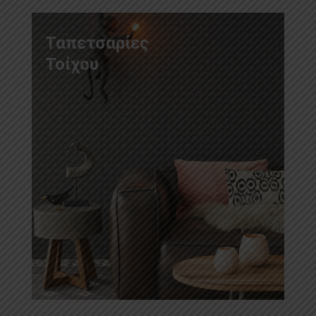
Ταπετσαρίες
Τοίχου