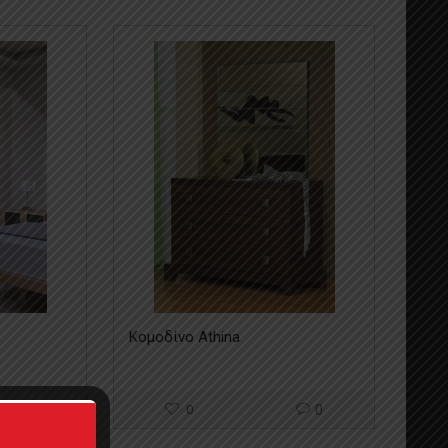
Κομοδίνο Athina
0
0
0