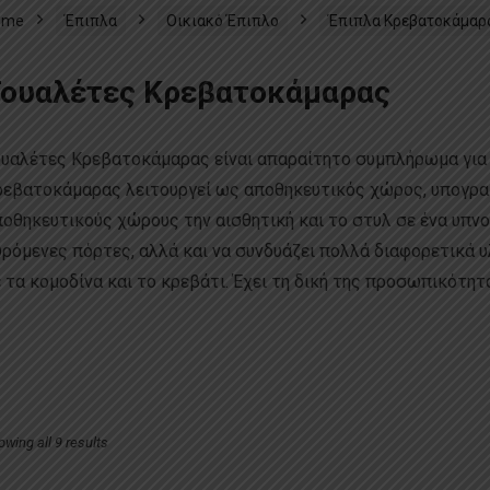
ome
Έπιπλα
Οικιακό Έπιπλο
Έπιπλα Κρεβατοκάμαρ
ουαλέτες Κρεβατοκάμαρας
ουαλέτες Κρεβατοκάμαρας είναι απαραίτητο συμπλήρωμα για
εβατοκάμαρας λειτουργεί ως αποθηκευτικός χώρος, υπογραμμ
οθηκευτικούς χώρους την αισθητική και το στυλ σε ένα υπνο
ρόμενες πόρτες, αλλά και να συνδυάζει πολλά διαφορετικά υλ
 τα κομοδίνα και το κρεβάτι. Έχει τη δική της προσωπικότητα
ν αισθητική και το στυλ σε ένα υπνοδωμάτιο. Μπορεί να έχει
 συνδυάζει πολλά διαφορετικά υλικά. Η πλέον δεν χρειάζεται 
 δική της προσωπικότητα. Βρεί την δική σας.
owing all 9 results