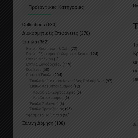
H
Προϊόντικές Κατηγορίες
Τ
Collections
(530)
Διακοσμητικές Επιφάνειες
(370)
Έπιπλα
(362)
Τ
Έπιπλα Restaurant & Cafe
(72)
Κρ
Έπιπλα Εξωτερικού Χώρο και Κήπου
(124)
Έπιπλα Μπάνιου
(1)
απ
Έπιπλα Ξενοδοχείου
(119)
Κουζίνες
(58)
συ
Οικιακό Έπιπλο
(204)
με
Έπιπλα Καθιστικού Καναπέδες Πολυθρόνες
(97)
Έπιπλα Κρεβατοκάμαρας
(12)
τη
Κομοδίνα - Συρταριέρες
(6)
να
Κρεβατοκάμαρες
(6)
Έπιπλα Σαλονιού
(6)
τη
Έπιπλα Τραπεζαρίας​
(95)
Υφάσματα Για Έπιπλα
(50)
Ξύλινη Δόμηση
(108)
Sh