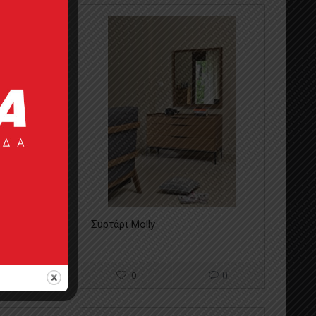
Συρτάρι Molly
0
0
0