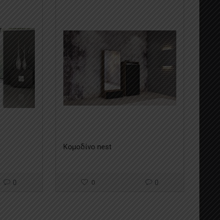
Κομοδίνο nest
0
0
0