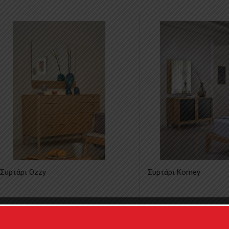
Συρτάρι Ozzy
Συρτάρι Korney
0
0
1