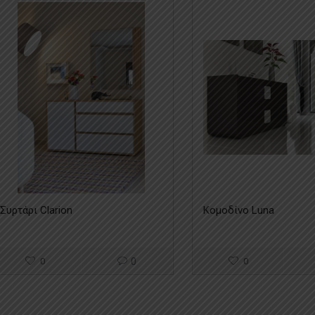
Συρτάρι Clarion
Κομοδίνο Luna
0
0
0