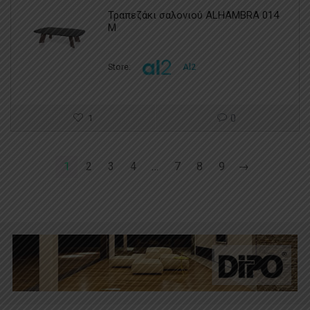
Τραπεζάκι σαλονιού ALHAMBRA 014
M
Store:
Al2
1
0
1
2
3
4
…
7
8
9
→