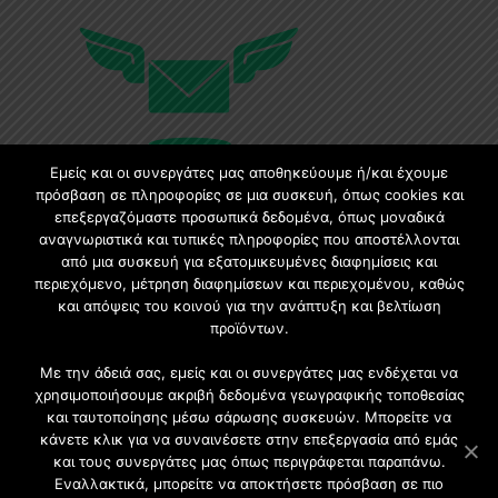
Εμείς και οι συνεργάτες μας αποθηκεύουμε ή/και έχουμε
πρόσβαση σε πληροφορίες σε μια συσκευή, όπως cookies και
επεξεργαζόμαστε προσωπικά δεδομένα, όπως μοναδικά
αναγνωριστικά και τυπικές πληροφορίες που αποστέλλονται
Εγγραφή στο Newsletter
από μια συσκευή για εξατομικευμένες διαφημίσεις και
περιεχόμενο, μέτρηση διαφημίσεων και περιεχομένου, καθώς
Γίνετε μέλος της μεγαλύτερης διαδικτυακής κοινότητας, ειδικά
και απόψεις του κοινού για την ανάπτυξη και βελτίωση
για αρχιτέκτονες, σχεδιαστές και λάτρεις της κατασκευής και
προϊόντων.
του σχεδιασμού επίπλων.
Με την άδειά σας, εμείς και οι συνεργάτες μας ενδέχεται να
χρησιμοποιήσουμε ακριβή δεδομένα γεωγραφικής τοποθεσίας
και ταυτοποίησης μέσω σάρωσης συσκευών. Μπορείτε να
κάνετε κλικ για να συναινέσετε στην επεξεργασία από εμάς
και τους συνεργάτες μας όπως περιγράφεται παραπάνω.
Εναλλακτικά, μπορείτε να αποκτήσετε πρόσβαση σε πιο