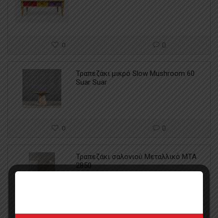
0
0
Τραπεζάκι μικρό Slow Mushroom 60
Suar Suar
0
0
Τραπεζάκι σαλονιού Μεταλλικό MTA
2850
0
0