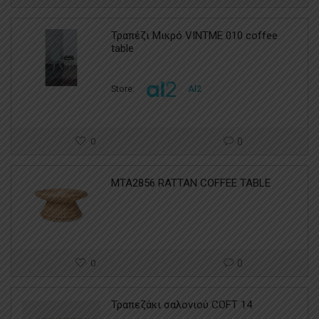
Τραπέζι Μικρό VINTME 010 coffee
table
Store:
Al2
0
0
MTA2856 RATTAN COFFEE TABLE
0
0
Τραπεζάκι σαλονιού COFT 14