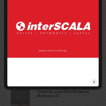
Τραπεζάκι σαλονιού MTA 2861
0
0
Τραπεζάκι μικρό Slow Reclaimed Lio
0
0
Τραπεζάκι μικρό Slow Reclaimed
Mushroom 35