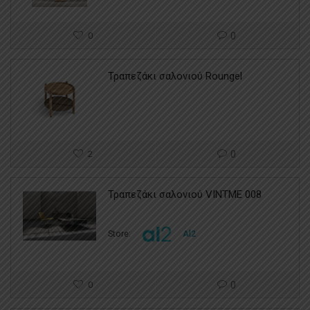
0
0
Τραπεζάκι σαλονιού Roungel
2
0
Τραπεζάκι σαλονιού VINTME 008
Store:
Al2
0
0