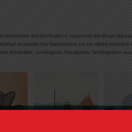
θα εξοπλίσουν ένα ξενοδοχείο ή τουριστικό κατάλυμα περιλαμ
μεγάλων εταιρειών που διακρίνονται για την υψηλή ποιότητά 
ίου, Καναπέδες
Ξενοδοχείου, Πολυθρόνες
Ξενοδοχείου
Περι