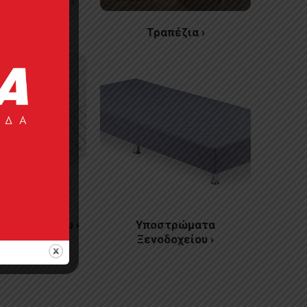
έκλες ›
Τραπέζια ›
Ξενοδοχείου ›
Υποστρώματα
Ξενοδοχείου ›