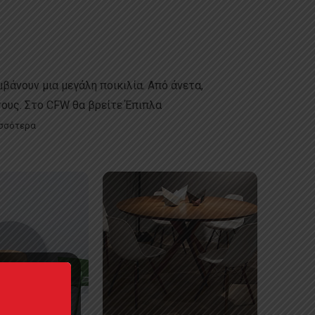
βάνουν μια μεγάλη ποικιλία. Από άνετα,
τους. Στο CFW θα βρείτε Έπιπλα
σσότερα