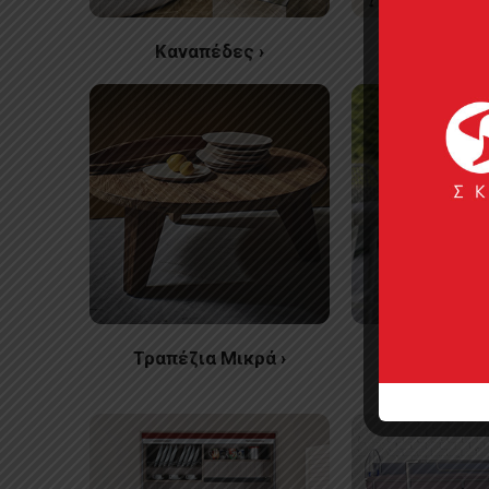
Καναπέδες ›
Πολυθρό
Τραπέζια Μικρά ›
Σκαμπ