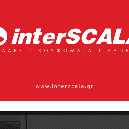
νες ›
Πουφ ›
Καρ
ό ›
Κρεβάτια ›
Στρώματα 