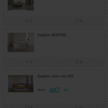
0
0
Κρεβάτι BESPOKE
0
0
Κρεβάτι mos-i-ko-052
Store:
Al2
0
0