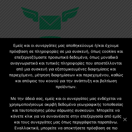
Εμείς και οι συνεργάτες μας αποθηκεύουμε ή/και έχουμε
πρόσβαση σε πληροφορίες σε μια συσκευή, όπως cookies και
επεξεργαζόμαστε προσωπικά δεδομένα, όπως μοναδικά
αναγνωριστικά και τυπικές πληροφορίες που αποστέλλονται
Εγγραφή στο Newsletter
από μια συσκευή για εξατομικευμένες διαφημίσεις και
περιεχόμενο, μέτρηση διαφημίσεων και περιεχομένου, καθώς
Γίνετε μέλος της μεγαλύτερης διαδικτυακής κοινότητας, ειδικά
και απόψεις του κοινού για την ανάπτυξη και βελτίωση
για αρχιτέκτονες, σχεδιαστές και λάτρεις της κατασκευής και
προϊόντων.
του σχεδιασμού επίπλων.
Με την άδειά σας, εμείς και οι συνεργάτες μας ενδέχεται να
χρησιμοποιήσουμε ακριβή δεδομένα γεωγραφικής τοποθεσίας
και ταυτοποίησης μέσω σάρωσης συσκευών. Μπορείτε να
κάνετε κλικ για να συναινέσετε στην επεξεργασία από εμάς
και τους συνεργάτες μας όπως περιγράφεται παραπάνω.
Εναλλακτικά, μπορείτε να αποκτήσετε πρόσβαση σε πιο