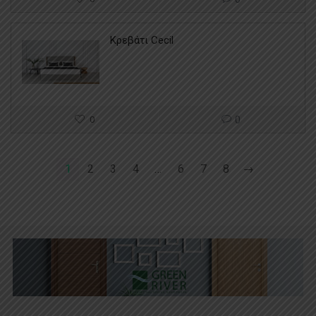
Κρεβάτι Cecil
0
0
1
2
3
4
…
6
7
8
→