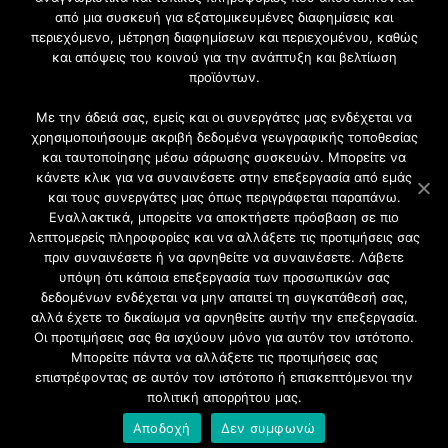
από μια συσκευή για εξατομικευμένες διαφημίσεις και
περιεχόμενο, μέτρηση διαφημίσεων και περιεχομένου, καθώς
Γίνετε μέλος της μεγαλύτερης διαδικτυακής κοινότητας, ειδικά
και απόψεις του κοινού για την ανάπτυξη και βελτίωση
για αρχιτέκτονες, σχεδιαστές και λάτρεις της κατασκευής και
προϊόντων.
του σχεδιασμού επίπλων.
Με την άδειά σας, εμείς και οι συνεργάτες μας ενδέχεται να
χρησιμοποιήσουμε ακριβή δεδομένα γεωγραφικής τοποθεσίας
και ταυτοποίησης μέσω σάρωσης συσκευών. Μπορείτε να
κάνετε κλικ για να συναινέσετε στην επεξεργασία από εμάς
και τους συνεργάτες μας όπως περιγράφεται παραπάνω.
Εναλλακτικά, μπορείτε να αποκτήσετε πρόσβαση σε πιο
λεπτομερείς πληροφορίες και να αλλάξετε τις προτιμήσεις σας
πριν συναινέσετε ή να αρνηθείτε να συναινέσετε. Λάβετε
υπόψη ότι κάποια επεξεργασία των προσωπικών σας
δεδομένων ενδέχεται να μην απαιτεί τη συγκατάθεσή σας,
2021 CFW - All Rights Reserved
αλλά έχετε το δικαίωμα να αρνηθείτε αυτήν την επεξεργασία.
Επιχειρήσεις |
Οι προτιμήσεις σας θα ισχύουν μόνο για αυτόν τον ιστότοπο.
Προφίλ
Μπορείτε πάντα να αλλάξετε τις προτιμήσεις σας
Διαφήμιση
επιστρέφοντας σε αυτόν τον ιστότοπο ή επισκεπτόμενοι την
Επικοινωνία
πολιτική απορρήτου μας.
Πολιτική Απορρήτου
Αποδοχή
Δεν συμφωνώ