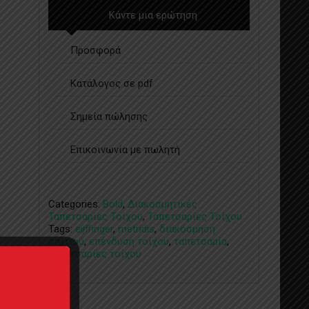
Κάντε μια ερώτηση
Προσφορά
Κατάλογος σε pdf
Σημεία πώλησης
Επικοινωνία με πωλητή
Categories:
Bold
,
Διακοσμητικές
Ταπετσαρίες Τοίχου
,
Ταπετσαρίες Τοίχου
Tags:
eijffinger
,
metridis
,
διακόσμηση
σπιτιού
,
επένδυση τοίχου
,
ταπετσαρία
,
ταπετσαρίες τοίχου