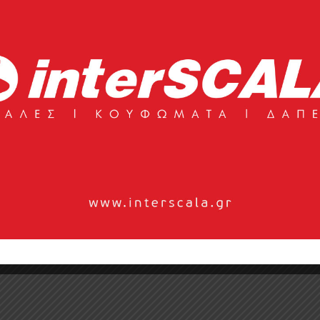
να και διαρκή σχέδια. Καθαρές γραμμές, ενεργητικά μοτίβα,
 στην εποχή των Mad Men και της Ellsworth Kelly. Ερωτευτε
τιωμένη λειτουργικότητα, απλά σχήματα, οργανικές επιρροές