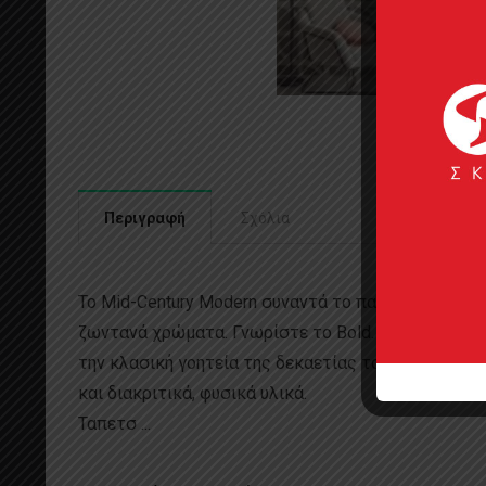
Περιγραφή
Σχόλια
Το Mid-Century Modern συναντά το παρόν σε μοντέρ
ζωντανά χρώματα. Γνωρίστε το Bold. Καλώς ήρθατε
την κλασική γοητεία της δεκαετίας του 1950 – βελ
και διακριτικά, φυσικά υλικά.
Ταπετσ ...