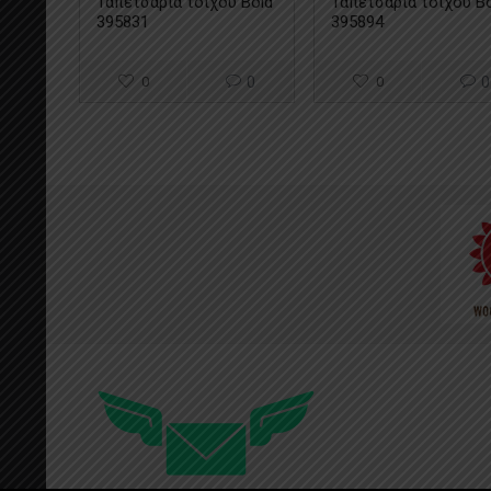
Ταπετσαρία τοίχου Bold
Ταπετσαρία τοίχου B
395831
395894
0
0
0
0