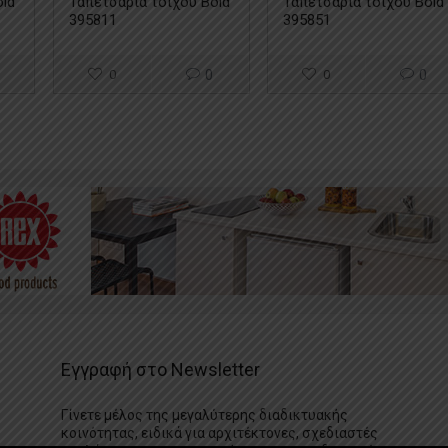
old
Ταπετσαρία τοίχου Bold
Ταπετσαρία τοίχου Bold
395811
395851
0
0
0
0
Εγγραφή στο Newsletter
Γίνετε μέλος της μεγαλύτερης διαδικτυακής
κοινότητας, ειδικά για αρχιτέκτονες, σχεδιαστές