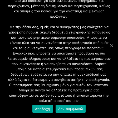
από μια συσκευή για εξατομικευμένες διαφημίσεις και
περιεχόμενο, μέτρηση διαφημίσεων και περιεχομένου, καθώς
Γίνετε μέλος της μεγαλύτερης διαδικτυακής κοινότητας, ειδικά
και απόψεις του κοινού για την ανάπτυξη και βελτίωση
για αρχιτέκτονες, σχεδιαστές και λάτρεις της κατασκευής και
προϊόντων.
του σχεδιασμού επίπλων.
Με την άδειά σας, εμείς και οι συνεργάτες μας ενδέχεται να
χρησιμοποιήσουμε ακριβή δεδομένα γεωγραφικής τοποθεσίας
και ταυτοποίησης μέσω σάρωσης συσκευών. Μπορείτε να
κάνετε κλικ για να συναινέσετε στην επεξεργασία από εμάς
και τους συνεργάτες μας όπως περιγράφεται παραπάνω.
Εναλλακτικά, μπορείτε να αποκτήσετε πρόσβαση σε πιο
λεπτομερείς πληροφορίες και να αλλάξετε τις προτιμήσεις σας
πριν συναινέσετε ή να αρνηθείτε να συναινέσετε. Λάβετε
υπόψη ότι κάποια επεξεργασία των προσωπικών σας
δεδομένων ενδέχεται να μην απαιτεί τη συγκατάθεσή σας,
2021 CFW - All Rights Reserved
αλλά έχετε το δικαίωμα να αρνηθείτε αυτήν την επεξεργασία.
Επιχειρήσεις |
Οι προτιμήσεις σας θα ισχύουν μόνο για αυτόν τον ιστότοπο.
Προφίλ
Μπορείτε πάντα να αλλάξετε τις προτιμήσεις σας
Διαφήμιση
επιστρέφοντας σε αυτόν τον ιστότοπο ή επισκεπτόμενοι την
Επικοινωνία
πολιτική απορρήτου μας.
Πολιτική Απορρήτου
Αποδοχή
Δεν συμφωνώ