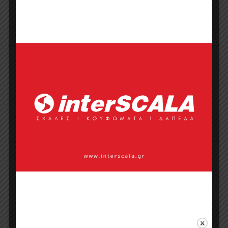
1
0
Καφέ Ανοιχτό P02
Store:
Alfawood
1
0
Καφέ Σκούρο P03
Store:
Alfawood
1
0