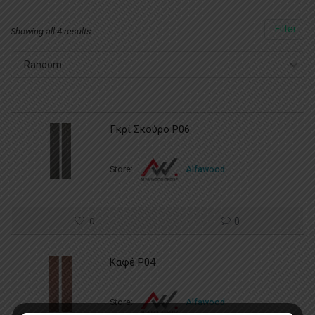
Filter
Showing all 4 results
Random
Γκρί Σκούρο P06
Store:
Alfawood
0
0
Καφέ P04
Store:
Alfawood