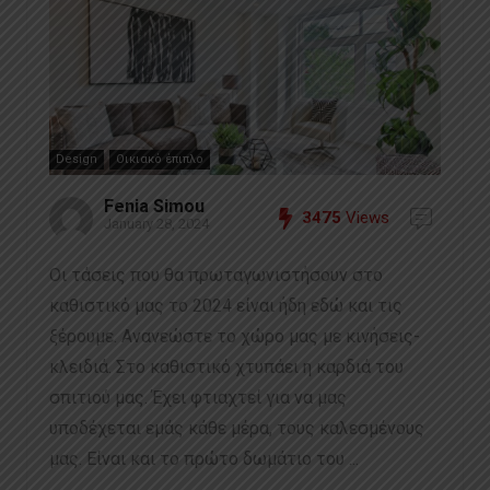
Design
Οικιακό έπιπλο
Fenia Simou
3475
Views
January 28, 2024
Οι τάσεις που θα πρωταγωνιστήσουν στο
καθιστικό μας το 2024 είναι ήδη εδώ και τις
ξέρουμε. Ανανεώστε το χώρο μας με κινήσεις-
κλειδιά. Στο καθιστικό χτυπάει η καρδιά του
σπιτιού μας. Έχει φτιαχτεί για να μας
υποδέχεται εμάς κάθε μέρα, τους καλεσμένους
μας. Είναι και το πρώτο δωμάτιο του ...