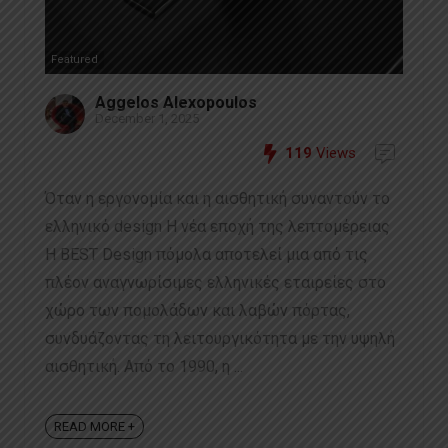
Featured
Aggelos Alexopoulos
December 1, 2025
119
Views
Όταν η εργονομία και η αισθητική συναντούν το
ελληνικό design Η νέα εποχή της λεπτομέρειας
Η BEST Design πόμολα αποτελεί μια από τις
πλέον αναγνωρίσιμες ελληνικές εταιρείες στο
χώρο των πομολάδων και λαβών πόρτας,
συνδυάζοντας τη λειτουργικότητα με την υψηλή
αισθητική. Από το 1990, η ...
READ MORE +