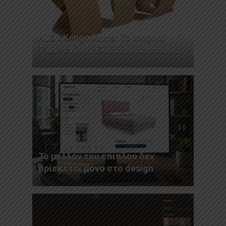
AL2 x Kengo Kuma: Το Meguru
Table ενώνει Ελλάδα και Ιαπωνία
Το μέλλον του επίπλου δεν
βρίσκεται μόνο στο design