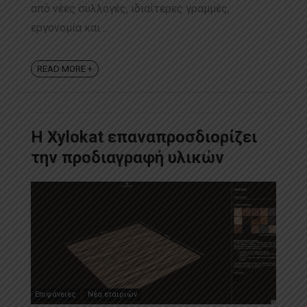
από νέες συλλογές, ιδιαίτερες γραμμές,
εργονομία και ...
READ MORE +
Η Xylokat επαναπροσδιορίζει
την προδιαγραφή υλικών
Επιφάνειες
Νέα εταιριών