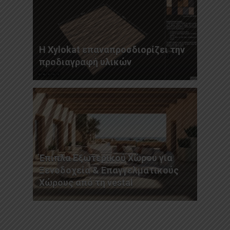
Η Xylokat επαναπροσδιορίζει την
προδιαγραφή υλικών
Έπιπλα Εξωτερικού Χώρου για
Ξενοδοχεία & Επαγγελματικούς
Χώρους από τη vestal