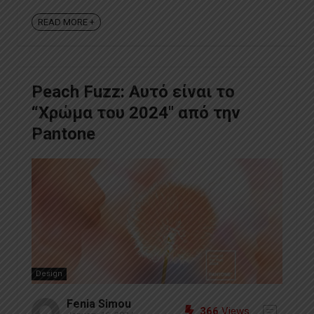
READ MORE +
Peach Fuzz: Αυτό είναι το
“Χρώμα του 2024″ από την
Pantone
Design
Fenia Simou
366
Views