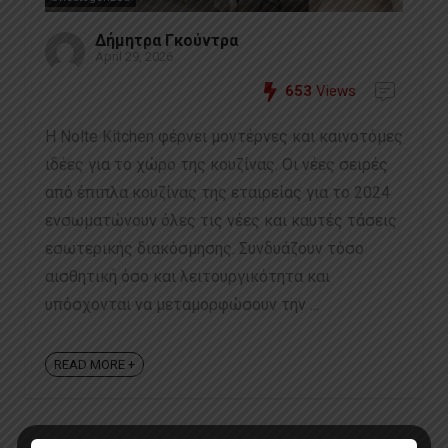
Δήμητρα Γκούντρα
April 29, 2026
653
Views
Η Nolte Kitchen φέρνει μοντέρνες και καινοτόμες
ιδέες για το χώρο της κουζίνας. Οι νέες σειρές
από έπιπλα κουζίνας της εταιρείας για το 2024
ενσωματώνουν όλες τις νέες και καυτές τάσεις
εσωτερικής διακόσμησης. Συνδυάζουν τόσο
αισθητική όσο και λειτουργικότητα και
υπόσχονται να μεταμορφώσουν την ...
READ MORE +