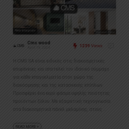
Νέα εταιριών
Cms wood
1239
Views
April 19, 2024
Η CMS SA είναι ειδικός στις διακοσμητικές
επιφάνειες και αποτελεί τον ιδανικό σύμμαχο
για κάθε επαγγελματία στον χώρο της
διακόσμησης και της κατασκευής επίπλων.
Προσφέρει ένα ευρύ φάσμα υψηλής ποιότητας
προϊόντων ξύλου. Με εξαιρετική τεχνογνωσία
στα διακοσμητικά πάνελ μελαμίνης, στους ...
READ MORE +