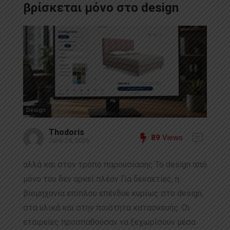
βρίσκεται μόνο στο design
Design
Thodoris
89
Views
June 24, 2026
αλλά και στον τρόπο παρουσίασης Το design από
μόνο του δεν αρκεί πλέον Για δεκαετίες, η
βιομηχανία επίπλου επένδυε κυρίως στο design,
στα υλικά και στην ποιότητα κατασκευής. Οι
εταιρείες προσπαθούσαν να ξεχωρίσουν μέσα