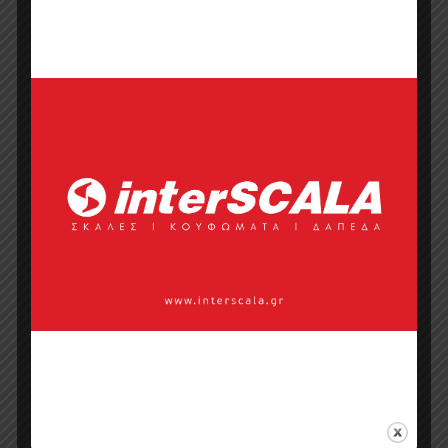
Vestal: έπιπλα και ξύλινες
κατασκευές με υπογραφή
ποιότητας και αισθητικής
Αρχιτεκτονική
Έπιπλα καταστημάτων
Έπιπλα ξενοδοχείων
Νέα εταιριών
Δήμητρα Γκούντρα
September 24, 2025
524
Views
Στην Vestal, δεν κατασκευάζουν απλώς κατά
παραγγελία έπιπλα και ξύλινες κατασκευές. Η