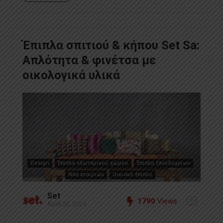
Έπιπλα σπιτιού & κήπου Set Sa:
Απλότητα & φινέτσα με
οικολογικά υλικά
Design
Έπιπλα εξωτερικού χώρου
Έπιπλα ξενοδοχείων
Νέα εταιριών
Οικιακό έπιπλο
Set
1790
Views
April 20, 2024