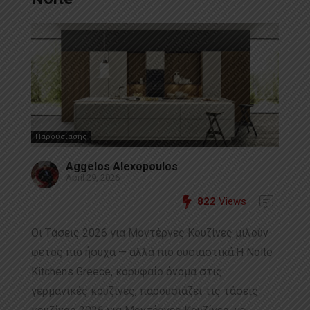
Παρουσίασης
Aggelos Alexopoulos
April 29, 2026
822
Views
Οι Τάσεις 2026 για Μοντέρνες Κουζίνες μιλούν
φέτος πιο ήσυχα — αλλά πιο ουσιαστικά.Η Nolte
Kitchens Greece, κορυφαίο όνομα στις
γερμανικές κουζίνες, παρουσιάζει τις τάσεις