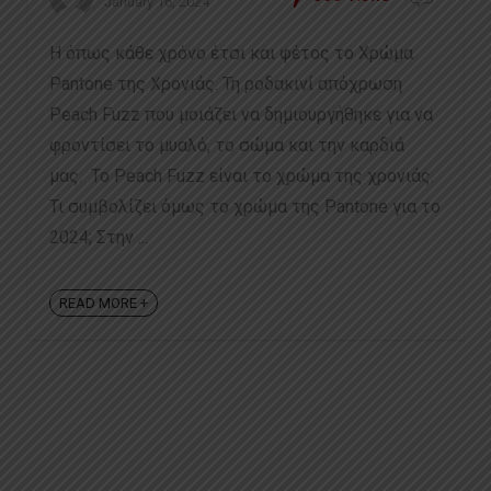
January 16, 2024
Η όπως κάθε χρόνο έτσι και φέτος το Χρώμα
Pantone της Χρονιάς. Τη ροδακινί απόχρωση
Peach Fuzz που μοιάζει να δημιουργήθηκε για να
φροντίσει το μυαλό, το σώμα και την καρδιά
μας. Το Peach Fuzz είναι το χρώμα της χρονιάς.
Τι συμβολίζει όμως το χρώμα της Pantone για το
2024; Στην ...
READ MORE +