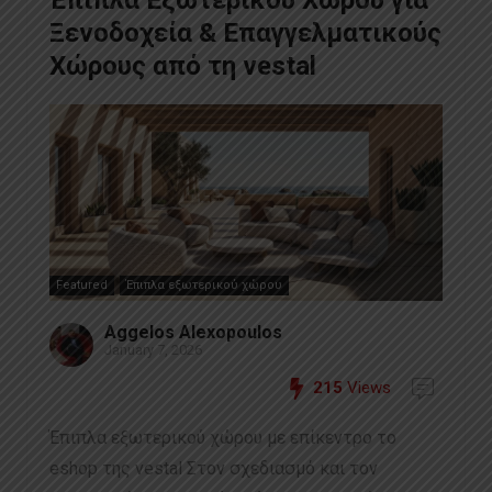
Ξενοδοχεία & Επαγγελματικούς
Χώρους από τη vestal
Featured
Έπιπλα εξωτερικού χώρου
Aggelos Alexopoulos
January 7, 2026
215
Views
Έπιπλα εξωτερικού χώρου με επίκεντρο το
eshop της vestal Στον σχεδιασμό και τον