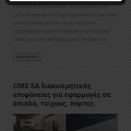
εταιρεία αντιπροσωπεύει μια παράδοση που
χτίζεται επάνω σε 70 χρόνια εμπειρίας και τρεις
γενιές πάθους για την τέχνη του ξύλου.
Προσφέρουν απόλυτη εγγύηση ποιότητας και
αισθητικής σε κάθε δημιουργία! Επιπλέον, η ...
READ MORE +
CMS SA διακοσμητικές
επιφάνειες για εφαρμογές σε
έπιπλα, τοίχους, πόρτες.