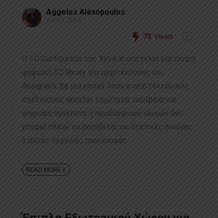
Aggelos Alexopoulos
April 6, 2026
75
Views
Ο 3D Configurator της Xylokat αποτελεί μια πλήρη
ψηφιακή 3D library για αρχιτέκτονες και
designers. Σε μια εποχή όπου ο αρχιτεκτονικός
σχεδιασμός απαιτεί ταχύτητα, ακρίβεια και
ψηφιακή συνέπεια, η προδιαγραφή υλικών δεν
μπορεί πλέον να βασίζεται σε στατικές εικόνες
ή απλές τεχνικές περιγραφές. ...
READ MORE +
Έπιπλα Εξωτερικού Χώρου για