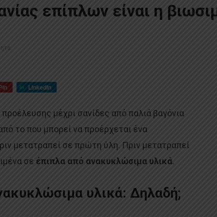
ανίας επίπλων είναι η βιωσι
τητα.
Pin
LinkedIn
 προέλευσης μέχρι σανίδες από παλιά βαγόνια
 από το που μπορεί να προέρχεται ένα
ριν μετατραπεί σε πρώτη ύλη. Πριν μετατραπεί
ριμένα σε
έπιπλα από ανακυκλώσιμα υλικά
.
νακυκλώσιμα υλικά: Δηλαδή;