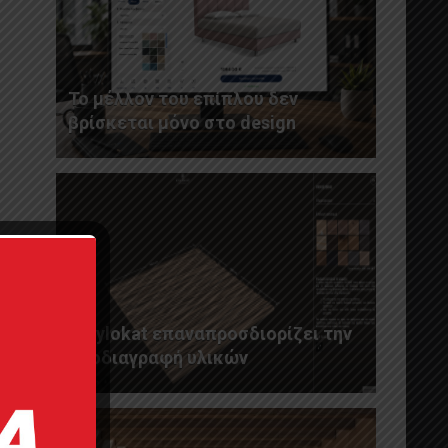
Το μέλλον του επίπλου δεν
βρίσκεται μόνο στο design
Η Xylokat επαναπροσδιορίζει την
προδιαγραφή υλικών