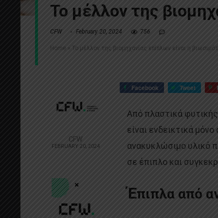
Το μέλλον της βιομηχ
CFW
February 20, 2024
756
Home
»
Το μέλλον της βιομηχανίας επίπλων είναι η βιωσιμό
Facebook
Tweet
Από πλαστικά φυτικής
είναι ενδεικτικά μόνο
CFW
ανακυκλώσιμο υλικό π
FEBRUARY 20, 2024
σε έπιπλο και συγκεκ
Έ
πιπλα από α