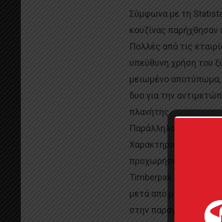
Σύμφωνα με τη Statist
κουζίνας παρήχθησαν σ
Πολλές από τις εταιρ
υπεύθυνη χρήση του ξ
μειωμένο αποτύπωμα, 
δυο για την αντιμετώπ
πλανήτης.
Παράλληλα, υπάρχουν ε
Χαρακτηριστικό παράδει
προχωρήσει σε λειτου
Timberpak. Εκεί, μετα
μετά από μια προσεκτ
στην παραγωγή και έτ