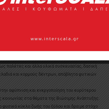
νομία και αειφόρος ανάπτυξη:
παράδειγμα
ιο παράδειγμα κυκλικής, βιώσιμης πολιτικής
ROUP
. Η εταιρία ως ηγέτιδα εταιρεία παραγωγής
ν υλικών και pellet στην Ελλάδα, προωθεί και
νανεώσιμων πηγών ενέργειας. Αξιοποιεί
ως παλέτες και άλλα υλικά συσκευασίας, δασική
 κλαδιά και κορμούς δέντρων, απόβλητα φυτικών
την αφύπνιση και ενεργοποίηση του ευρύτερου
ς κοινωνίας στα θέματα της Βιώσιμης Ανάπτυξης.
ο φυσικό κύκλο ζωής του ξύλου και δρα με στόχο