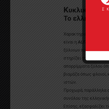
Κ
υκλική οικο
Το ελληνικό 
Χαρακτηριστικό εγχώρ
είναι η
ALFA WOOD G
ξύλινων πάνελ, δομικώ
στηρίζει την χρήση α
απορρίμματα ξύλου όπ
βιομάζα όπως φλοιοί,
ιστών.
Προχωρά, παράλληλα σ
συνόλου της ελληνική
Επίσης, εξασφαλίζει τ