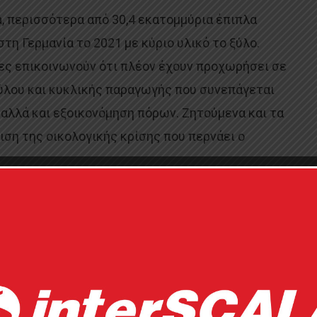
a, περισσότερα από 30,4 εκατομμύρια έπιπλα
τη Γερμανία το 2021 με κύριο υλικό το ξύλο.
ίες επικοινωνούν ότι πλέον έχουν προχωρήσει σε
ύλου και κυκλικής παραγωγής που συνεπάγεται
αλλά και εξοικονόμηση πόρων. Ζητούμενα και τα
ιση της οικολογικής κρίσης που περνάει ο
ταιρίες που παίρνουν πιο δραστικά μέτρα.
γμα, η Long Loop Recycling, o όμιλος έχει
ργία δική τους εταιρίας ανακύκλωσης, τη
φέρονται φαινομενικά «άχρηστα» ξύλα τα οποία
ική και ιδιαίτερη επεξεργασία επιστρέφουν πίσω
σι τροφοδοτείται η επαναχρησιμοποίηση υλικών.