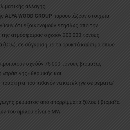
λιματικής αλλαγής.
ης
ALFA WOOD GROUP
παρουσιάζουν στοιχεία
νύουν ότι εξοικονομούν ετησίως από την
 της ατμόσφαιρας σχεδόν 200.000 τόνους
α (CO₂), σε σύγκριση με τα ορυκτά καύσιμα όπως
ιμοποιούν σχεδόν 75.000 τόνους βιομάζας
 «πράσινης» θερμικής και
 ποσότητα που πιθανόν να κατέληγε σε ρέματα/
αγωγής ρεύματος από απορρίμματα ξύλου ( βιομάζα
ν του ομίλου είναι 3 MW.