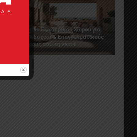
Έπιπλα Εξωτερικού Χώρου για
Ξενοδοχεία & Επαγγελματικούς
Χώρους από τη vestal