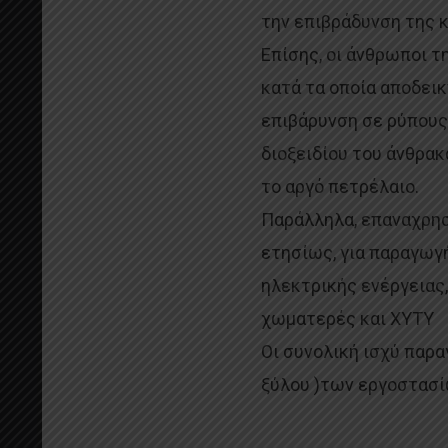
την επιβράδυνση της κ
Επίσης, οι άνθρωποι τ
κατά τα οποία αποδεικ
επιβάρυνση σε ρύπους
διοξειδίου του άνθρακ
το αργό πετρέλαιο.
Παράλληλα, επαναχρησ
ετησίως, για παραγωγή
ηλεκτρικής ενέργειας,
χωματερές και ΧΥΤΥ
Οι συνολική ισχύ παρ
ξύλου )των εργοστασίω