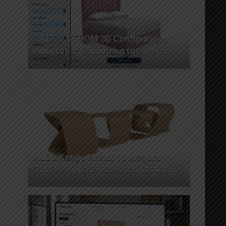
GRECO STROM 3D Configurator:
Από τον σχεδιασμό στην αγορά
AL2 x Kengo Kuma: Το Meguru
Table ενώνει Ελλάδα και Ιαπωνία