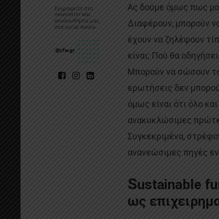
Ας δούμε όμως πως μο
Διαφέρουν, μπορούν να
έχουν να ζηλέψουν τίπ
είναι; Πού θα οδηγήσει
Μπορούν να σώσουν το
ερωτήσεις δεν μπορούν
όμως είναι ότι όλο κα
ανακυκλώσιμες πρώτες
Συγκεκριμένα, στρέφον
ανανεώσιμες πηγές εν
S
ustainable f
ως επιχειρημα