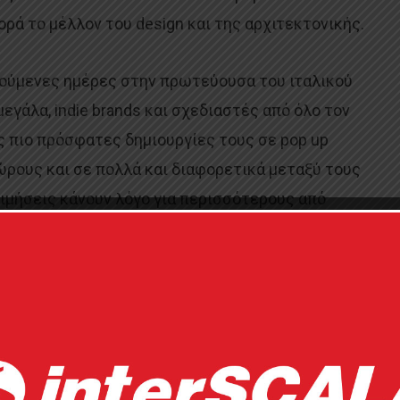
ά το μέλλον του design και της αρχιτεκτονικής.
ηγούμενες ημέρες στην πρωτεύουσα του ιταλικού
 μεγάλα, indie brands και σχεδιαστές από όλο τον
ς πιο πρόσφατες δημιουργίες τους σε pop up
ώρους και σε πολλά και διαφορετικά μεταξύ τους
ιμήσεις κάνουν λόγο για περισσότερους από
ς βρέθηκε στην πόλη με αφορμή την Salone del
τιμήσουν μια διοργάνωση που επέστρεψε σε πλήρη
όνια ακυρώσεων και αναβολών.
μας άφησε να διψασμένους για επικοινωνία, νέες
νοτομίες. Ανακαλύψαμε λοιπόν το μέλλον για τα
τις αποχρώσεις στους τοίχους μέχρι το νέο υλικό