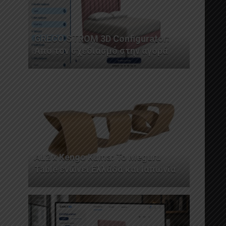
GRECO STROM 3D Configurator:
Από τον σχεδιασμό στην αγορά
AL2 x Kengo Kuma: Το Meguru
Table ενώνει Ελλάδα και Ιαπωνία