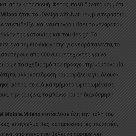
και στην κατασκευή. Φέτος, πολύ δυνατό κομμάτι
.Milano
ήταν το «Design with Nature», μια τεράστια
 να επιδείξει και να υπογραμμίσει το «ενάρετο»
έλλον της κατοικίας και του design. Το
λεσε ένα σημείο εκκίνησης για νεαρά ταλέντα, το
ισσότερους από 600 συμμετέχοντες για να
κά με το σχεδιασμό που προάγει την «αυτονομία,
κότητα, αλληλεπίδραση και ασφάλεια για όλους».
θηκε φέτος, σε ειδικά τμήματα αφιερωμένα σε
ς, την κουζίνα, το μπάνιο και τη διακόσμηση.
el Mobile.Milano
κατέκλυσε όλη την πόλη του
δέες, επαγγελματίες, κατασκευαστές, πωλητές,
ς και από κοινό που θέλει να παραμείνει