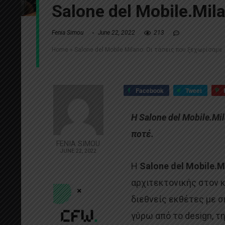
Salone del Mobile.Mil
Fenia Simou
June 22, 2022
213
Home
»
Salone del Mobile.Milano: Οι τάσεις που ξεχωρίσαμε
Facebook
Tweet
Η Salone del Mobile.M
ποτέ.
FENIA SIMOU
JUNE 22, 2022
Η
Salone del Mobile.M
αρχιτεκτονικής στον 
διεθνείς εκθέτες με 
γύρω από το design, τ