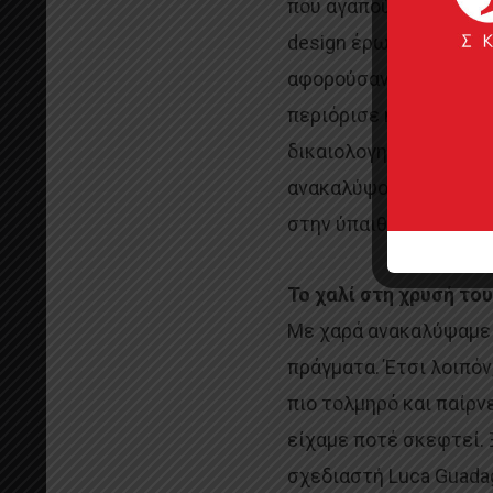
που αγαπούν οι αρχιτέ
design έρωτες. Επίσης
αφορούσαν περισσότερο
περιόρισε η πανδημία,
δικαιολογημένη ανάγκη
ανακαλύψουμε από μια
στην ύπαιθρο.
Το χαλί στη χρυσή το
Με χαρά ανακαλύψαμε ό
πράγματα. Έτσι λοιπόν,
πιο τολμηρό και παίρ
είχαμε ποτέ σκεφτεί.
σχεδιαστή Luca Guadag