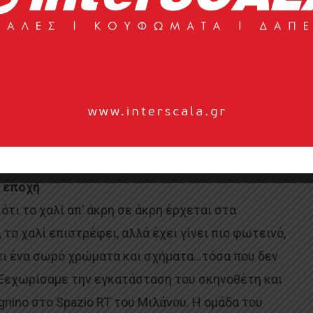
κτονες, τα νέα χρώματα και όλους τους μεγάλους
, διαπιστώσαμε πως αν τα τελευταία χρόνια μας
 οι ανέσεις μας μέσα στο σπίτι μιας και εκεί μας
 ήρθε η ώρα αυτό να αλλάξει. Τώρα πια υπάρχει μια
 να μεταφερθούμε εκτός σπιτιού, να
 νέα χώρα μέχρι να μεταφερθούμε στον κήπο ή
υ εποχή
τι το χαλί απ’ άκρη σε άκρη έρχεται στα
 το χαλί επιστρέφει, αλλά έχει γίνει πιο φωτεινό,
νει ένα σωρό χρώματα και σχήματα…τόσα που δεν
 Ξεχωρίσαμε την εγκατάσταση του σκηνοθέτη και
nino στο Spazio RT του Μιλάνου. Η ομάδα του