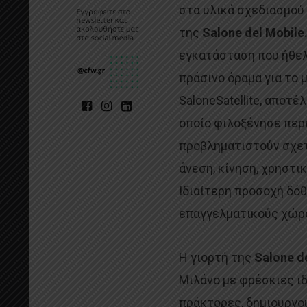
στα υλικά σχεδιασμού 
της
Salone del Mobile
εγκατάσταση που ήθελε
πράσινο όραμα για το μ
SaloneSatellite, αποτέ
οποίο φιλοξένησε περ
προβληματιστούν σχετι
άνεση, κίνηση, χρηστι
Ιδιαίτερη προσοχή δό
επαγγελματικούς χώρου
Η γιορτή της
Salone d
Μιλάνο με φρέσκιες ι
πράκτορες, δημιουργού