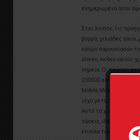
ενημερωμένο όσον αφορ
Έτσι λοιπόν, τις προ
βορρά, χιλιάδες οίκοι,
κόσμο παρουσίασαν τι
stores, εκθεσιακούς χ
σημεία. Οι πρώτες εκτ
250000 κόσμο, ο οποίο
Mobile.Milano για να 
ισχύ μετά από δύο χρ
Αυτό το χρονικό κενό 
τάσεις, ιδέες και και
έπιπλα του σαλονιού, 