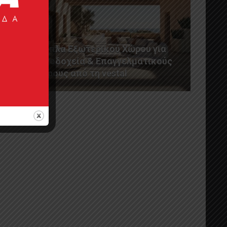
Έπιπλα Εξωτερικού Χώρου για
Ξενοδοχεία & Επαγγελματικούς
Χώρους από τη vestal