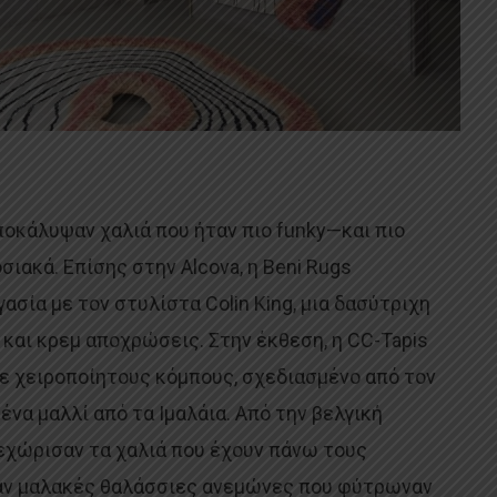
ποκάλυψαν χαλιά που ήταν πιο funky—και πιο
ιακά. Επίσης στην Alcova, η Beni Rugs
ασία με τον στυλίστα Colin King, μια δασύτριχη
και κρεμ αποχρώσεις. Στην έκθεση, η CC-Tapis
ε χειροποίητους κόμπους, σχεδιασμένο από τον
 ένα μαλλί από τα Ιμαλάια. Από την βελγική
ξεχώρισαν τα χαλιά που έχουν πάνω τους
αν μαλακές θαλάσσιες ανεμώνες που φύτρωναν