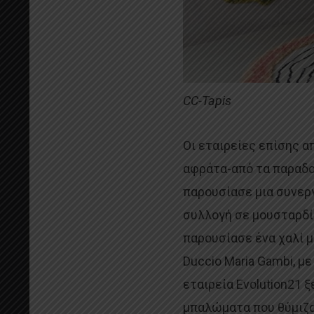
CC-Tapis
Οι εταιρείες επίσης α
αφράτα-από τα παραδοσ
παρουσίασε μια συνεργ
συλλογή σε μουσταρδί 
παρουσίασε ένα χαλί μ
Duccio Maria Gambi, με
εταιρεία Evolution21 
μπαλώματα που θύμιζ