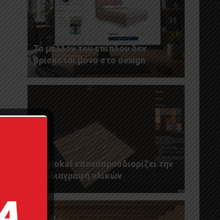
Το μέλλον του επίπλου δεν
βρίσκεται μόνο στο design
Η Xylokat επαναπροσδιορίζει την
προδιαγραφή υλικών