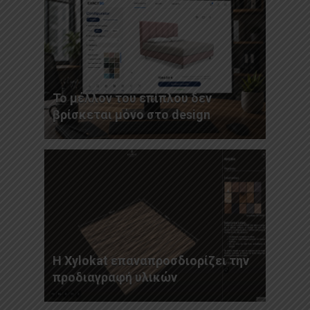
Το μέλλον του επίπλου δεν
βρίσκεται μόνο στο design
Η Xylokat επαναπροσδιορίζει την
προδιαγραφή υλικών