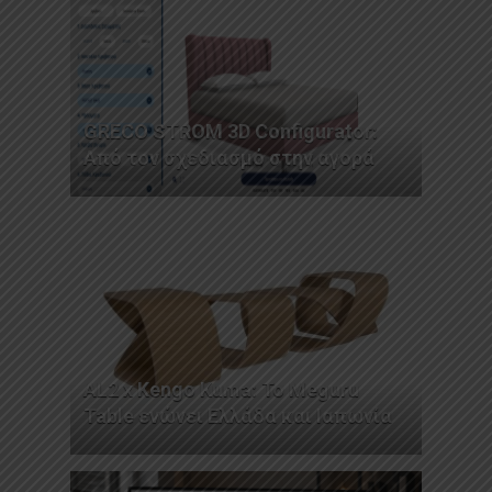
GRECO STROM 3D Configurator:
Από τον σχεδιασμό στην αγορά
AL2 x Kengo Kuma: Το Meguru
Table ενώνει Ελλάδα και Ιαπωνία