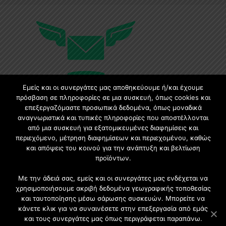
Εμείς και οι συνεργάτες μας αποθηκεύουμε ή/και έχουμε
πρόσβαση σε πληροφορίες σε μια συσκευή, όπως cookies και
επεξεργαζόμαστε προσωπικά δεδομένα, όπως μοναδικά
Εγγραφή στο Newsletter
αναγνωριστικά και τυπικές πληροφορίες που αποστέλλονται
από μια συσκευή για εξατομικευμένες διαφημίσεις και
περιεχόμενο, μέτρηση διαφημίσεων και περιεχομένου, καθώς
Γίνετε μέλος της μεγαλύτερης διαδικτυακής κοινότητας, ειδικά
και απόψεις του κοινού για την ανάπτυξη και βελτίωση
για αρχιτέκτονες, σχεδιαστές και λάτρεις της κατασκευής και
προϊόντων.
του σχεδιασμού επίπλων.
Με την άδειά σας, εμείς και οι συνεργάτες μας ενδέχεται να
χρησιμοποιήσουμε ακριβή δεδομένα γεωγραφικής τοποθεσίας
και ταυτοποίησης μέσω σάρωσης συσκευών. Μπορείτε να
κάνετε κλικ για να συναινέσετε στην επεξεργασία από εμάς
και τους συνεργάτες μας όπως περιγράφεται παραπάνω.