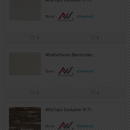
AlfaTops Exclusive 3179
Store:
Alfawood
0
0
AlfaSurfaces Δεσποτάκι
Store:
Alfawood
0
0
AlfaTops Exclusive 3171
Store:
Alfawood