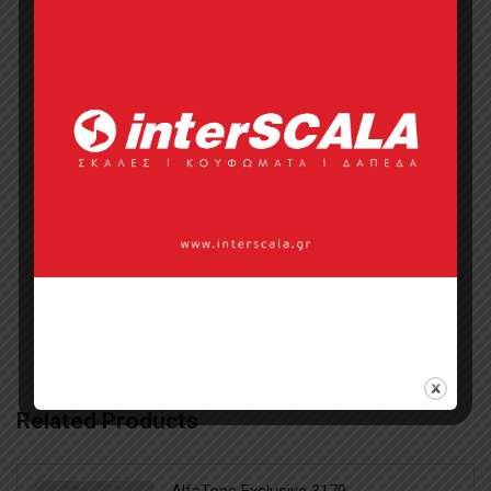
Σημεία πώλησης
Επικοινωνία με πωλητή
Categories:
Collections
,
Easy Core
,
Lvt
Dryback Planks
,
The Fabulous Group
,
Βινυλικό Δάπεδο
,
Βινυλικό Δάπεδο
,
Διακοσμητικές Επιφάνειες
,
Ξύλινα
Πατώματα
Related Products