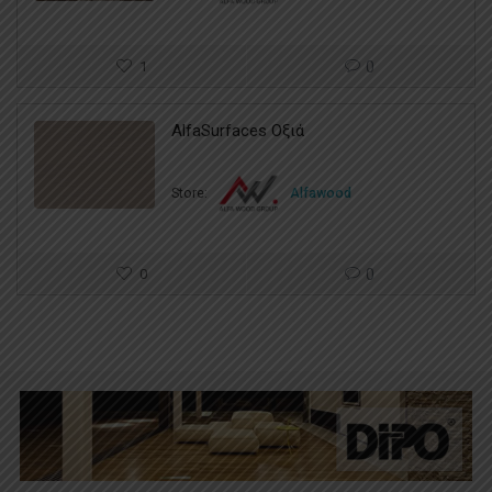
1
0
AlfaSurfaces Οξιά
Store:
Alfawood
0
0