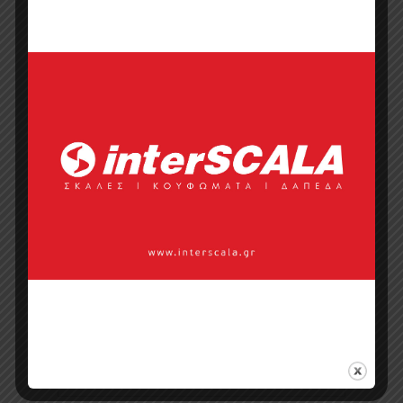
Κάντε μια ερώτηση
Προσφορά
Κατάλογος σε pdf
Σημεία πώλησης
Επικοινωνία με πωλητή
Categories:
AlfaSurfaces
,
AlfaWood
,
Collections
,
Natural
,
Διακοσμητικές
Επιφάνειες
,
Καπλαμάς
,
Πάνελ με
Καπλαμά
,
Φυσικοί Καπλαμάδες