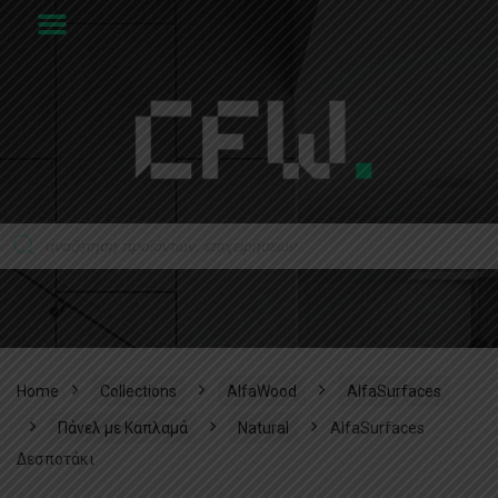
Home
Collections
AlfaWood
AlfaSurfaces
Πάνελ με Καπλαμά
Natural
AlfaSurfaces
Δεσποτάκι