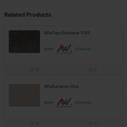
Related Products
AlfaTops Exclusive 5105
Store:
Alfawood
0
0
AlfaSurfaces Οξιά
Store:
Alfawood
0
0