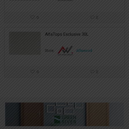
0
0
AlfaTops Exclusive 30L
Store:
Alfawood
0
0