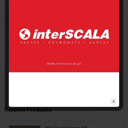
Σημεία πώλησης
Επικοινωνία με πωλητή
Categories:
Collections
,
Easy Core
,
Easy
Core 02-00166
,
The Fabulous Group
,
Βινυλικό Δάπεδο
,
Βινυλικό Δάπεδο
,
Διακοσμητικές Επιφάνειες
,
Ξύλινα
Πατώματα
Related Products