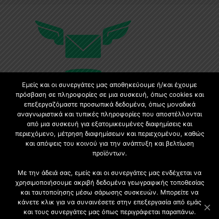
Εμείς και οι συνεργάτες μας αποθηκεύουμε ή/και έχουμε
πρόσβαση σε πληροφορίες σε μια συσκευή, όπως cookies και
επεξεργαζόμαστε προσωπικά δεδομένα, όπως μοναδικά
Εγγραφή στο Newsletter
αναγνωριστικά και τυπικές πληροφορίες που αποστέλλονται
από μια συσκευή για εξατομικευμένες διαφημίσεις και
περιεχόμενο, μέτρηση διαφημίσεων και περιεχομένου, καθώς
Γίνετε μέλος της μεγαλύτερης διαδικτυακής κοινότητας, ειδικά
και απόψεις του κοινού για την ανάπτυξη και βελτίωση
για αρχιτέκτονες, σχεδιαστές και λάτρεις της κατασκευής και
προϊόντων.
του σχεδιασμού επίπλων.
Με την άδειά σας, εμείς και οι συνεργάτες μας ενδέχεται να
χρησιμοποιήσουμε ακριβή δεδομένα γεωγραφικής τοποθεσίας
και ταυτοποίησης μέσω σάρωσης συσκευών. Μπορείτε να
κάνετε κλικ για να συναινέσετε στην επεξεργασία από εμάς
και τους συνεργάτες μας όπως περιγράφεται παραπάνω.