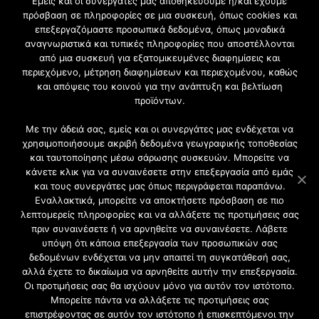
Εμείς και οι συνεργάτες μας αποθηκεύουμε ή/και έχουμε
πρόσβαση σε πληροφορίες σε μια συσκευή, όπως cookies και
επεξεργαζόμαστε προσωπικά δεδομένα, όπως μοναδικά
Εγγραφή στο Newsletter
αναγνωριστικά και τυπικές πληροφορίες που αποστέλλονται
από μια συσκευή για εξατομικευμένες διαφημίσεις και
περιεχόμενο, μέτρηση διαφημίσεων και περιεχομένου, καθώς
Γίνετε μέλος της μεγαλύτερης διαδικτυακής κοινότητας, ειδικά
και απόψεις του κοινού για την ανάπτυξη και βελτίωση
για αρχιτέκτονες, σχεδιαστές και λάτρεις της κατασκευής και
προϊόντων.
του σχεδιασμού επίπλων.
Με την άδειά σας, εμείς και οι συνεργάτες μας ενδέχεται να
χρησιμοποιήσουμε ακριβή δεδομένα γεωγραφικής τοποθεσίας
και ταυτοποίησης μέσω σάρωσης συσκευών. Μπορείτε να
κάνετε κλικ για να συναινέσετε στην επεξεργασία από εμάς
και τους συνεργάτες μας όπως περιγράφεται παραπάνω.
Εναλλακτικά, μπορείτε να αποκτήσετε πρόσβαση σε πιο
λεπτομερείς πληροφορίες και να αλλάξετε τις προτιμήσεις σας
πριν συναινέσετε ή να αρνηθείτε να συναινέσετε. Λάβετε
υπόψη ότι κάποια επεξεργασία των προσωπικών σας
δεδομένων ενδέχεται να μην απαιτεί τη συγκατάθεσή σας,
2021 CFW - All Rights Reserved
αλλά έχετε το δικαίωμα να αρνηθείτε αυτήν την επεξεργασία.
Επιχειρήσεις |
Οι προτιμήσεις σας θα ισχύουν μόνο για αυτόν τον ιστότοπο.
Προφίλ
Μπορείτε πάντα να αλλάξετε τις προτιμήσεις σας
Διαφήμιση
επιστρέφοντας σε αυτόν τον ιστότοπο ή επισκεπτόμενοι την