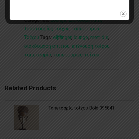
Categories:
Lounge
,
Διακοσμητικές
Ταπετσαρίες Τοίχου
,
Ταπετσαρίες
Τοίχου
Tags:
eijffinger
,
lounge
,
metridis
,
διακόσμηση σπιτιού
,
επένδυση τοίχου
,
ταπετσαρία
,
ταπετσαρίες τοίχου
Related Products
Ταπετσαρία τοίχου Bold 395841