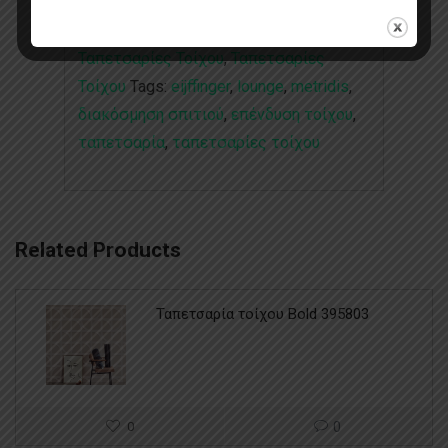
Categories:
Lounge
,
Διακοσμητικές
Ταπετσαρίες Τοίχου
,
Ταπετσαρίες
Τοίχου
Tags:
eijffinger
,
lounge
,
metridis
,
διακόσμηση σπιτιού
,
επένδυση τοίχου
,
ταπετσαρία
,
ταπετσαρίες τοίχου
Related Products
Ταπετσαρία τοίχου Bold 395803
0
0