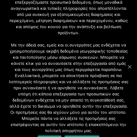
επεξεργαζόμαστε προσωπικά δεδομένα, όπως μοναδικά
Εγγραφή στο Newsletter
αναγνωριστικά και τυπικές πληροφορίες που αποστέλλονται
από μια συσκευή για εξατομικευμένες διαφημίσεις και
περιεχόμενο, μέτρηση διαφημίσεων και περιεχομένου, καθώς
Γίνετε μέλος της μεγαλύτερης διαδικτυακής κοινότητας, ειδικά
και απόψεις του κοινού για την ανάπτυξη και βελτίωση
για αρχιτέκτονες, σχεδιαστές και λάτρεις της κατασκευής και
προϊόντων.
του σχεδιασμού επίπλων.
Με την άδειά σας, εμείς και οι συνεργάτες μας ενδέχεται να
χρησιμοποιήσουμε ακριβή δεδομένα γεωγραφικής τοποθεσίας
και ταυτοποίησης μέσω σάρωσης συσκευών. Μπορείτε να
κάνετε κλικ για να συναινέσετε στην επεξεργασία από εμάς
και τους συνεργάτες μας όπως περιγράφεται παραπάνω.
Εναλλακτικά, μπορείτε να αποκτήσετε πρόσβαση σε πιο
λεπτομερείς πληροφορίες και να αλλάξετε τις προτιμήσεις σας
πριν συναινέσετε ή να αρνηθείτε να συναινέσετε. Λάβετε
υπόψη ότι κάποια επεξεργασία των προσωπικών σας
δεδομένων ενδέχεται να μην απαιτεί τη συγκατάθεσή σας,
2021 CFW - All Rights Reserved
αλλά έχετε το δικαίωμα να αρνηθείτε αυτήν την επεξεργασία.
Επιχειρήσεις |
Οι προτιμήσεις σας θα ισχύουν μόνο για αυτόν τον ιστότοπο.
Προφίλ
Μπορείτε πάντα να αλλάξετε τις προτιμήσεις σας
Διαφήμιση
επιστρέφοντας σε αυτόν τον ιστότοπο ή επισκεπτόμενοι την
Επικοινωνία
πολιτική απορρήτου μας.
Πολιτική Απορρήτου