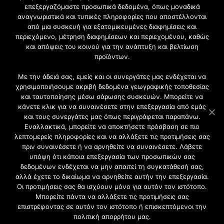
επεξεργαζόμαστε προσωπικά δεδομένα, όπως μοναδικά
Εγγραφή στο Newsletter
αναγνωριστικά και τυπικές πληροφορίες που αποστέλλονται
από μια συσκευή για εξατομικευμένες διαφημίσεις και
περιεχόμενο, μέτρηση διαφημίσεων και περιεχομένου, καθώς
Γίνετε μέλος της μεγαλύτερης διαδικτυακής κοινότητας, ειδικά
και απόψεις του κοινού για την ανάπτυξη και βελτίωση
για αρχιτέκτονες, σχεδιαστές και λάτρεις της κατασκευής και
προϊόντων.
του σχεδιασμού επίπλων.
Με την άδειά σας, εμείς και οι συνεργάτες μας ενδέχεται να
χρησιμοποιήσουμε ακριβή δεδομένα γεωγραφικής τοποθεσίας
και ταυτοποίησης μέσω σάρωσης συσκευών. Μπορείτε να
κάνετε κλικ για να συναινέσετε στην επεξεργασία από εμάς
και τους συνεργάτες μας όπως περιγράφεται παραπάνω.
Εναλλακτικά, μπορείτε να αποκτήσετε πρόσβαση σε πιο
λεπτομερείς πληροφορίες και να αλλάξετε τις προτιμήσεις σας
πριν συναινέσετε ή να αρνηθείτε να συναινέσετε. Λάβετε
υπόψη ότι κάποια επεξεργασία των προσωπικών σας
δεδομένων ενδέχεται να μην απαιτεί τη συγκατάθεσή σας,
2021 CFW - All Rights Reserved
αλλά έχετε το δικαίωμα να αρνηθείτε αυτήν την επεξεργασία.
Επιχειρήσεις |
Οι προτιμήσεις σας θα ισχύουν μόνο για αυτόν τον ιστότοπο.
Προφίλ
Μπορείτε πάντα να αλλάξετε τις προτιμήσεις σας
Διαφήμιση
επιστρέφοντας σε αυτόν τον ιστότοπο ή επισκεπτόμενοι την
Επικοινωνία
πολιτική απορρήτου μας.