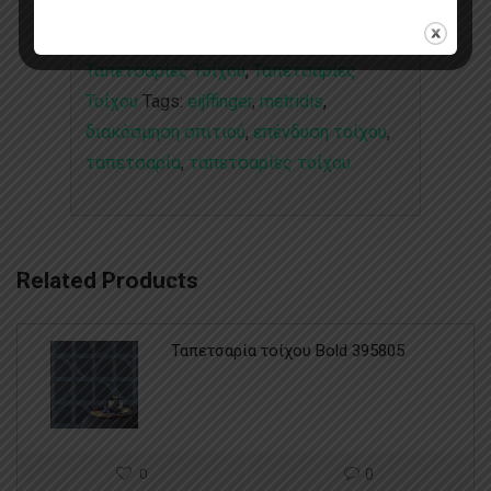
Categories:
Bold
,
Διακοσμητικές
Ταπετσαρίες Τοίχου
,
Ταπετσαρίες
Τοίχου
Tags:
eijffinger
,
metridis
,
διακόσμηση σπιτιού
,
επένδυση τοίχου
,
ταπετσαρία
,
ταπετσαρίες τοίχου
Related Products
Ταπετσαρία τοίχου Bold 395805
0
0