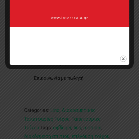
Κάντε μια ερώτηση
Προσφορά
Κατάλογος σε pdf
Σημεία πώλησης
Επικοινωνία με πωλητή
Categories:
Lino
,
Διακοσμητικές
Ταπετσαρίες Τοίχου
,
Ταπετσαρίες
Τοίχου
Tags:
eijffinger
,
lino
,
metridis
,
διακόσμηση σπιτιού
,
επένδυση τοίχου
,