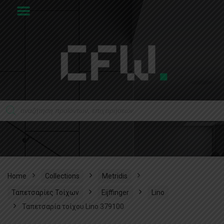
Home
Collections
Metridis
Ταπετσαρίες Τοίχων
Eijffinger
Lino
Ταπετσαρία τοίχου Lino 379100