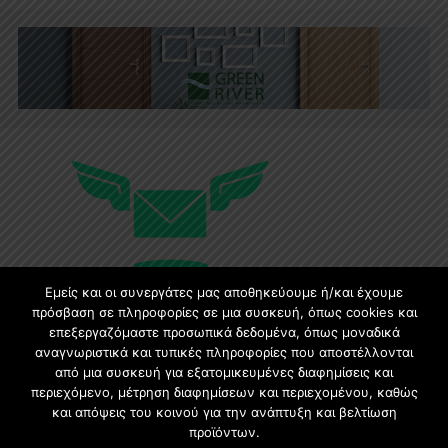
Εμείς και οι συνεργάτες μας αποθηκεύουμε ή/και έχουμε
πρόσβαση σε πληροφορίες σε μια συσκευή, όπως cookies και
επεξεργαζόμαστε προσωπικά δεδομένα, όπως μοναδικά
Εγγραφή στο Newsletter
αναγνωριστικά και τυπικές πληροφορίες που αποστέλλονται
από μια συσκευή για εξατομικευμένες διαφημίσεις και
περιεχόμενο, μέτρηση διαφημίσεων και περιεχομένου, καθώς
Γίνετε μέλος της μεγαλύτερης διαδικτυακής κοινότητας, ειδικά
και απόψεις του κοινού για την ανάπτυξη και βελτίωση
για αρχιτέκτονες, σχεδιαστές και λάτρεις της κατασκευής και
προϊόντων.
του σχεδιασμού επίπλων.