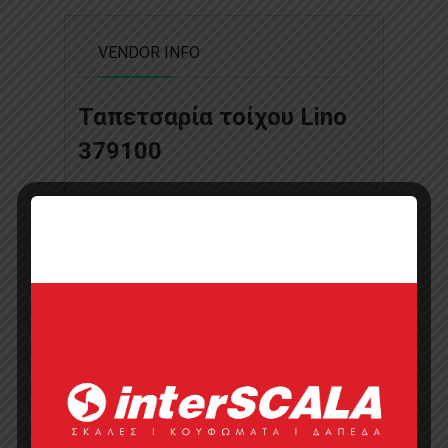
VENDOR INFO
Ταπετσαρία τοίχου Lino
379100
Add to wishlist
Επικοινωνήστε με την εταιρία
Τηλέφωνο
Ιστοσελίδα