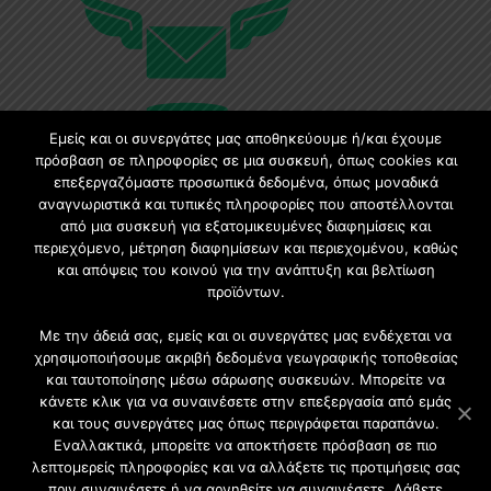
Εμείς και οι συνεργάτες μας αποθηκεύουμε ή/και έχουμε
πρόσβαση σε πληροφορίες σε μια συσκευή, όπως cookies και
επεξεργαζόμαστε προσωπικά δεδομένα, όπως μοναδικά
Εγγραφή στο Newsletter
αναγνωριστικά και τυπικές πληροφορίες που αποστέλλονται
από μια συσκευή για εξατομικευμένες διαφημίσεις και
περιεχόμενο, μέτρηση διαφημίσεων και περιεχομένου, καθώς
Γίνετε μέλος της μεγαλύτερης διαδικτυακής κοινότητας, ειδικά
και απόψεις του κοινού για την ανάπτυξη και βελτίωση
για αρχιτέκτονες, σχεδιαστές και λάτρεις της κατασκευής και
προϊόντων.
του σχεδιασμού επίπλων.
Με την άδειά σας, εμείς και οι συνεργάτες μας ενδέχεται να
χρησιμοποιήσουμε ακριβή δεδομένα γεωγραφικής τοποθεσίας
και ταυτοποίησης μέσω σάρωσης συσκευών. Μπορείτε να
κάνετε κλικ για να συναινέσετε στην επεξεργασία από εμάς
και τους συνεργάτες μας όπως περιγράφεται παραπάνω.
Εναλλακτικά, μπορείτε να αποκτήσετε πρόσβαση σε πιο
λεπτομερείς πληροφορίες και να αλλάξετε τις προτιμήσεις σας
πριν συναινέσετε ή να αρνηθείτε να συναινέσετε. Λάβετε