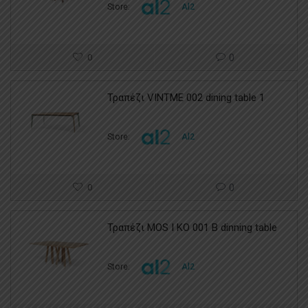
Store:
Al2
0
0
Τραπέζι VINTME 002 dining table 1
Store:
Al2
0
0
Τραπέζι MOS I KO 001 B dinning table
Store:
Al2