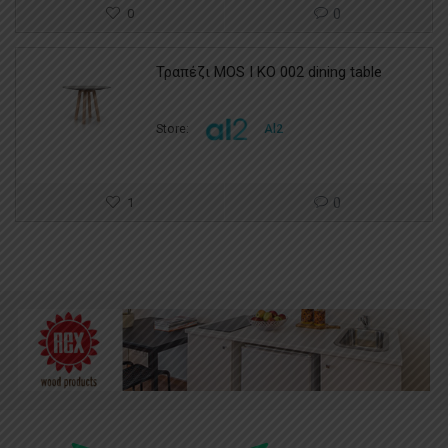
0
0
Τραπέζι MOS I KO 002 dining table
Store:
Al2
1
0