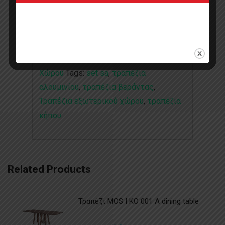
Categories:
Έπιπλα
,
Έπιπλα Restaurant &
Cafe
,
Έπιπλα Εξωτερικού Χώρο και
Κήπου
,
Τραπέζια
,
Τραπέζια Εξωτερικού
Χώρου
Tags:
set sa
,
τραπέζια
αλουμινίου
,
τραπέζια βεράντας
,
Τραπέζια εξωτερικού χώρου
,
τραπέζια
κήπου
Related Products
Τραπέζι MOS I KO 001 A dining table