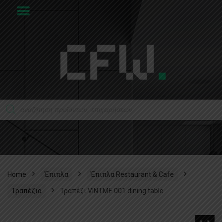
Home
Έπιπλα
Έπιπλα Restaurant & Cafe
Τραπέζια
Τραπέζι VINTME 001 dining table