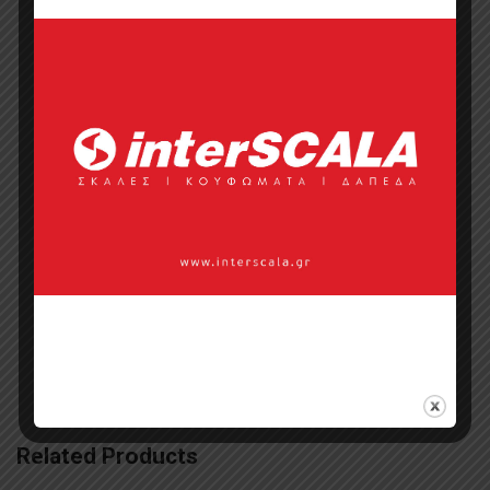
Προσφορά
Κατάλογος σε pdf
Σημεία πώλησης
Επικοινωνία με πωλητή
Categories:
Έπιπλα
,
Τραπεζαρίες
Σαλονιού
,
Τραπέζια
,
Τραπέζια
Related Products