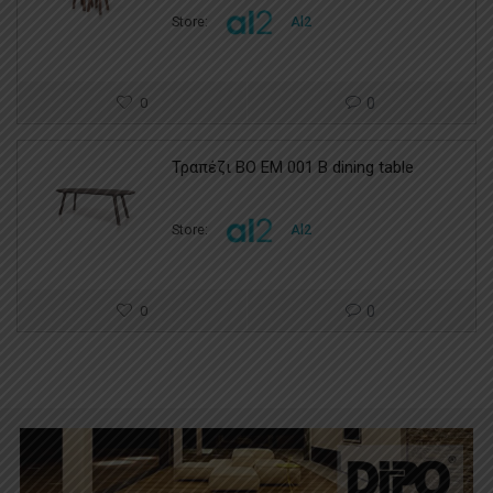
Store:
Al2
0
0
Τραπέζι BO EM 001 B dining table
Store:
Al2
0
0