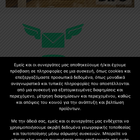
Εμείς και οι συνεργάτες μας αποθηκεύουμε ή/και έχουμε
πρόσβαση σε πληροφορίες σε μια συσκευή, όπως cookies και
επεξεργαζόμαστε προσωπικά δεδομένα, όπως μοναδικά
Εγγραφή στο Newsletter
αναγνωριστικά και τυπικές πληροφορίες που αποστέλλονται
από μια συσκευή για εξατομικευμένες διαφημίσεις και
περιεχόμενο, μέτρηση διαφημίσεων και περιεχομένου, καθώς
Γίνετε μέλος της μεγαλύτερης διαδικτυακής κοινότητας, ειδικά
και απόψεις του κοινού για την ανάπτυξη και βελτίωση
για αρχιτέκτονες, σχεδιαστές και λάτρεις της κατασκευής και
προϊόντων.
του σχεδιασμού επίπλων.
Με την άδειά σας, εμείς και οι συνεργάτες μας ενδέχεται να
χρησιμοποιήσουμε ακριβή δεδομένα γεωγραφικής τοποθεσίας
και ταυτοποίησης μέσω σάρωσης συσκευών. Μπορείτε να
κάνετε κλικ για να συναινέσετε στην επεξεργασία από εμάς