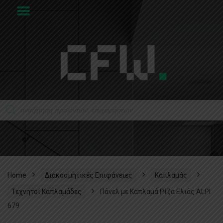
Home
Διακοσμητικές Επιφάνειες
Καπλαμάς
Τεχνητοί Καπλαμάδες
Πάνελ με Καπλαμά Ρίζα Ελιάς ALPI
679