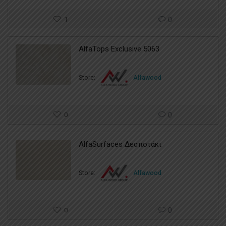
1
0
AlfaTops Exclusive 5063
Store:
Alfawood
0
0
AlfaSurfaces Δεσποτάκι
Store:
Alfawood
0
0