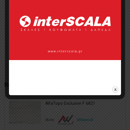
Σημεία πώλησης
Επικοινωνία με πωλητή
Categories:
Διακοσμητικές Επιφάνειες
,
Καπλαμάς
,
Τεχνητοί Καπλαμάδες
Related Products
AlfaTops Exclusive F 6821
Store:
Alfawood