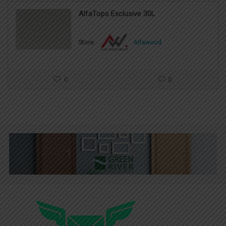
AlfaTops Exclusive 30L
Store:
Alfawood
0
0