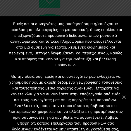
Εμείς και οι συνεργάτες μας αποθηκεύουμε ή/και έχουμε
πρόσβαση σε πληροφορίες σε μια συσκευή, όπως cookies και
επεξεργαζόμαστε προσωπικά δεδομένα, όπως μοναδικά
Εγγραφή στο Newsletter
αναγνωριστικά και τυπικές πληροφορίες που αποστέλλονται
από μια συσκευή για εξατομικευμένες διαφημίσεις και
περιεχόμενο, μέτρηση διαφημίσεων και περιεχομένου, καθώς
Γίνετε μέλος της μεγαλύτερης διαδικτυακής κοινότητας, ειδικά
και απόψεις του κοινού για την ανάπτυξη και βελτίωση
για αρχιτέκτονες, σχεδιαστές και λάτρεις της κατασκευής και
προϊόντων.
του σχεδιασμού επίπλων.
Με την άδειά σας, εμείς και οι συνεργάτες μας ενδέχεται να
χρησιμοποιήσουμε ακριβή δεδομένα γεωγραφικής τοποθεσίας
και ταυτοποίησης μέσω σάρωσης συσκευών. Μπορείτε να
κάνετε κλικ για να συναινέσετε στην επεξεργασία από εμάς
και τους συνεργάτες μας όπως περιγράφεται παραπάνω.
Εναλλακτικά, μπορείτε να αποκτήσετε πρόσβαση σε πιο
λεπτομερείς πληροφορίες και να αλλάξετε τις προτιμήσεις σας
πριν συναινέσετε ή να αρνηθείτε να συναινέσετε. Λάβετε
υπόψη ότι κάποια επεξεργασία των προσωπικών σας
δεδομένων ενδέχεται να μην απαιτεί τη συγκατάθεσή σας,
2021 CFW - All Rights Reserved