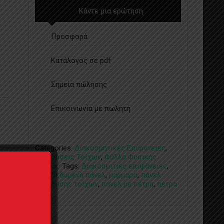
Κάντε μια ερώτηση
Προσφορά
Κατάλογος σε pdf
Σημεία πώλησης
Επικοινωνία με πωλητή
Categories:
Διακοσμητικές Επιφάνειες
,
Επενδύσεις Τοίχων
,
Φύλλα Φυσικής
Πέτρας
Tags:
Διακοσμιτιες επιφάνειες
,
επενδεδυμένα πάνελ
,
μαρμαρο
,
πάνελ
επένδυσης τοίχων
,
πάνελ με πέτρα
,
πέτρα