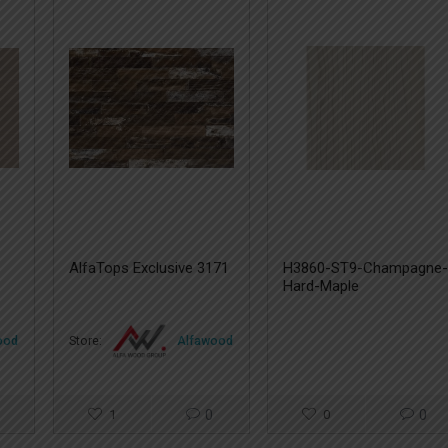
AlfaTops Exclusive 3171
H3860-ST9-Champagne-
Hard-Maple
ood
Store:
Alfawood
1
0
0
0