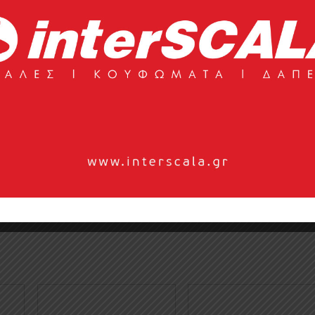
/ τ. ...