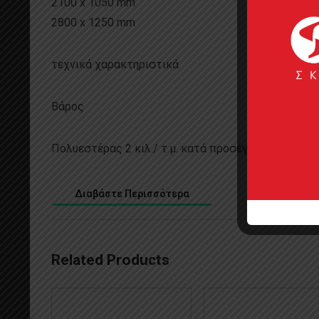
2100 x 1050 mm
2800 x 1250 mm
τεχνικά χαρακτηριστικά
Βάρος
Πολυεστέρας 2 κιλ./ τ.μ. κατά προσέγγιση MDF 14 κιλ.
Διαβάστε Περισσότερα
Related Products