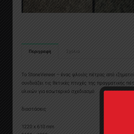
Περιγραφή
Σχόλια
Tο StoneVeneer – ένας φλοιός πέτρας από ιζηματ
συνδυάζει τις θετικές πτυχές της πραγματικής πέ
υλικών για εσωτερικό σχεδιασμό
διαστάσεις
1220 x 610 mm