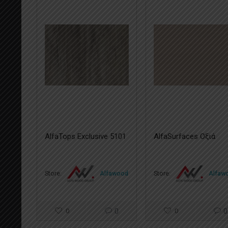
AlfaTops Exclusive 5101
AlfaSurfaces Οξιά
Store:
Alfawood
Store:
Alfaw
0
0
0
0