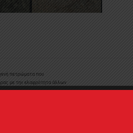
ογενή πετρώματα που
τρας με την ελαφρότητα άλλων