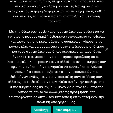
Εγγραφή στο Newsletter
αναγνωριστικά και τυπικές πληροφορίες που αποστέλλονται
από μια συσκευή για εξατομικευμένες διαφημίσεις και
περιεχόμενο, μέτρηση διαφημίσεων και περιεχομένου, καθώς
Γίνετε μέλος της μεγαλύτερης διαδικτυακής κοινότητας, ειδικά
και απόψεις του κοινού για την ανάπτυξη και βελτίωση
για αρχιτέκτονες, σχεδιαστές και λάτρεις της κατασκευής και
προϊόντων.
του σχεδιασμού επίπλων.
Με την άδειά σας, εμείς και οι συνεργάτες μας ενδέχεται να
χρησιμοποιήσουμε ακριβή δεδομένα γεωγραφικής τοποθεσίας
και ταυτοποίησης μέσω σάρωσης συσκευών. Μπορείτε να
κάνετε κλικ για να συναινέσετε στην επεξεργασία από εμάς
και τους συνεργάτες μας όπως περιγράφεται παραπάνω.
Εναλλακτικά, μπορείτε να αποκτήσετε πρόσβαση σε πιο
λεπτομερείς πληροφορίες και να αλλάξετε τις προτιμήσεις σας
πριν συναινέσετε ή να αρνηθείτε να συναινέσετε. Λάβετε
υπόψη ότι κάποια επεξεργασία των προσωπικών σας
δεδομένων ενδέχεται να μην απαιτεί τη συγκατάθεσή σας,
2021 CFW - All Rights Reserved
αλλά έχετε το δικαίωμα να αρνηθείτε αυτήν την επεξεργασία.
Επιχειρήσεις |
Οι προτιμήσεις σας θα ισχύουν μόνο για αυτόν τον ιστότοπο.
Προφίλ
Μπορείτε πάντα να αλλάξετε τις προτιμήσεις σας
Διαφήμιση
επιστρέφοντας σε αυτόν τον ιστότοπο ή επισκεπτόμενοι την
Επικοινωνία
πολιτική απορρήτου μας.
Πολιτική Απορρήτου
Αποδοχή
Δεν συμφωνώ