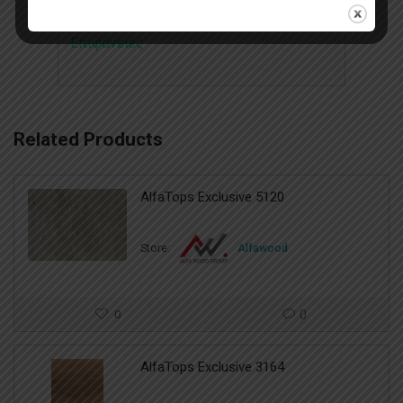
Categories:
Gloss
,
Διακοσμητικές
Επιφάνειες
Related Products
AlfaTops Exclusive 5120
Store:
Alfawood
0
0
AlfaTops Exclusive 3164