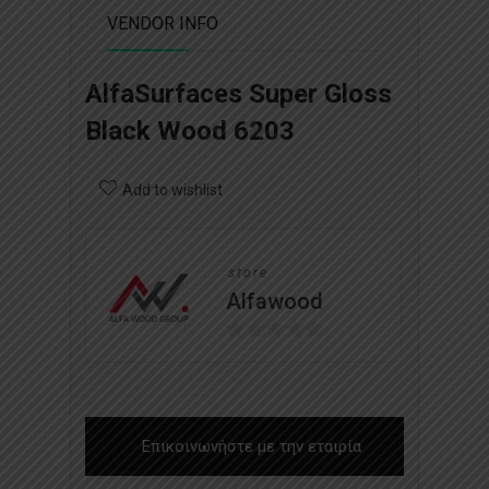
VENDOR INFO
AlfaSurfaces Super Gloss
Black Wood 6203
Add to wishlist
store
Alfawood
0
o
u
t
Επικοινωνήστε με την εταιρία
o