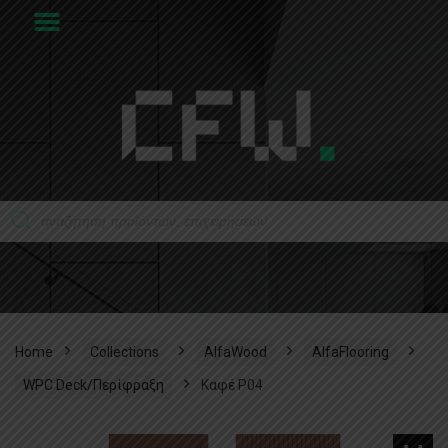
Home
Collections
AlfaWood
AlfaFlooring
WPC Deck/Περίφραξη
Καφέ P04