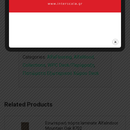
Σημεία πώλησης
Επικοινωνία με πωλητή
Categories:
AlfaFlooring
,
AlfaWood
,
Collections
,
WPC Deck/Περίφραξη
,
Πατώματα Εξωτερικού Χώρου Deck
Related Products
Εσωτερική πόρτα laminate AlfaIndoor
Mountain Oak 8702