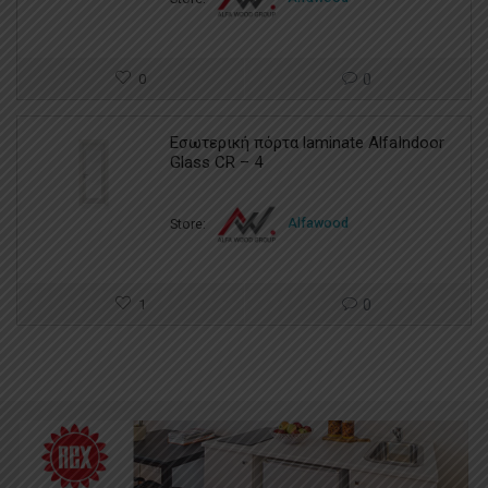
0
0
Εσωτερική πόρτα laminate AlfaIndoor
Glass CR – 4
Store:
Alfawood
1
0