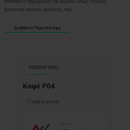
δαπέδου ή περίφραξης σε χώρους όπως πισίνες,
βεράντες κήπους, φράχτες, περ ...
Διαβάστε Περισσότερα
VENDOR INFO
Καφέ P04
Add to wishlist
store