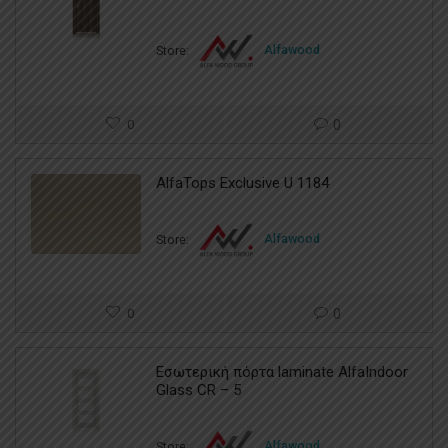
Store:
Alfawood
0
0
AlfaTops Exclusive U 1184
Store:
Alfawood
0
0
Εσωτερική πόρτα laminate AlfaIndoor
Glass CR – 5
Store:
Alfawood