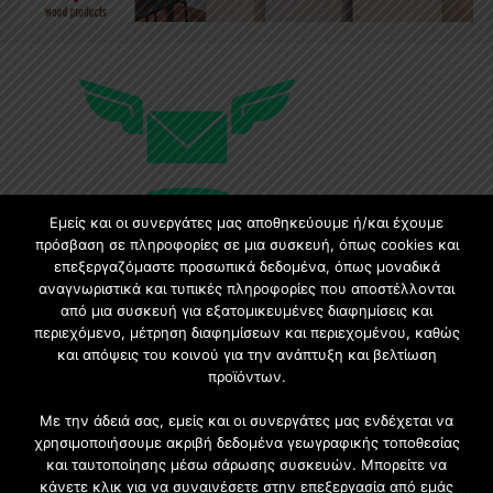
Εμείς και οι συνεργάτες μας αποθηκεύουμε ή/και έχουμε
πρόσβαση σε πληροφορίες σε μια συσκευή, όπως cookies και
επεξεργαζόμαστε προσωπικά δεδομένα, όπως μοναδικά
Εγγραφή στο Newsletter
αναγνωριστικά και τυπικές πληροφορίες που αποστέλλονται
από μια συσκευή για εξατομικευμένες διαφημίσεις και
περιεχόμενο, μέτρηση διαφημίσεων και περιεχομένου, καθώς
Γίνετε μέλος της μεγαλύτερης διαδικτυακής κοινότητας, ειδικά
και απόψεις του κοινού για την ανάπτυξη και βελτίωση
για αρχιτέκτονες, σχεδιαστές και λάτρεις της κατασκευής και
προϊόντων.
του σχεδιασμού επίπλων.
Με την άδειά σας, εμείς και οι συνεργάτες μας ενδέχεται να
χρησιμοποιήσουμε ακριβή δεδομένα γεωγραφικής τοποθεσίας
και ταυτοποίησης μέσω σάρωσης συσκευών. Μπορείτε να
κάνετε κλικ για να συναινέσετε στην επεξεργασία από εμάς