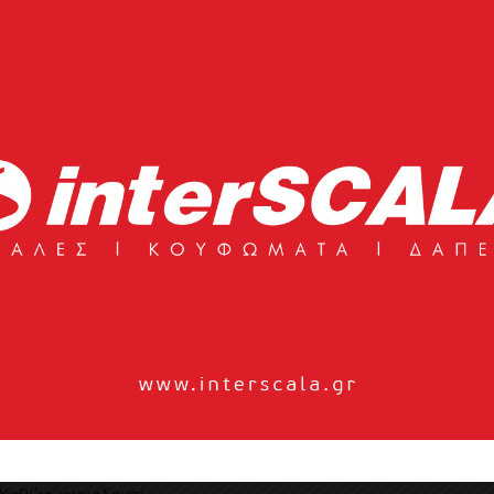
ού χώρου
ο
ρι με βιώσιμα φυσικά υλικά, σε χαρακτηριστικό ύφος Japandi