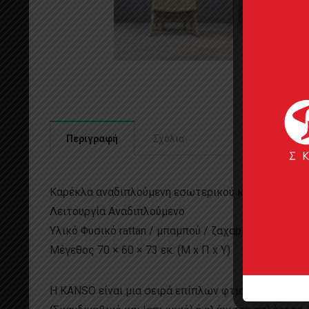
Περιγραφή
Σχόλια
Καρέκλα αναδιπλούμενη εσωτερικού και εξωτερικ
Λειτουργία Αναδιπλούμενο
Υλικό Φυσικό rattan / μπαμπού / ζαχαροκάλαμο, ξύλ
Μέγεθος 70 × 60 × 73 εκ. (Μ x Π x Υ)
Η KANSO είναι μια σειρά επίπλων φτιαγμένη στο χέ