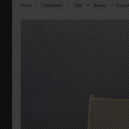
Home
Collections
Set
Kanso
Καρέκ