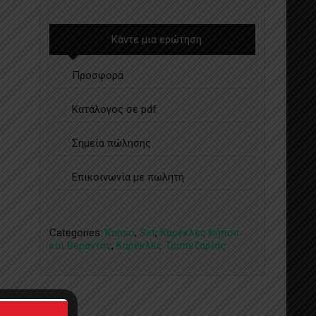
Κάντε μια ερώτηση
Προσφορά
Κατάλογος σε pdf
Σημεία πώλησης
Επικοινωνία με πωλητή
Categories:
Kanso
,
Set
,
Καρέκλες Κήπου
και Βεράντας
,
Καρέκλες Τραπεζαρίας