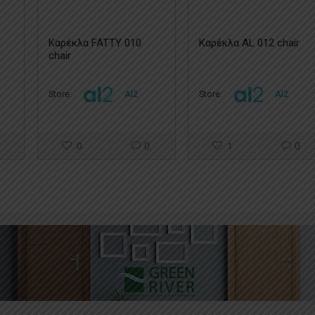
Καρέκλα FATTY 010
Καρέκλα AL 012 chair
chair
Store:
Al2
Store:
Al2
0
0
1
0