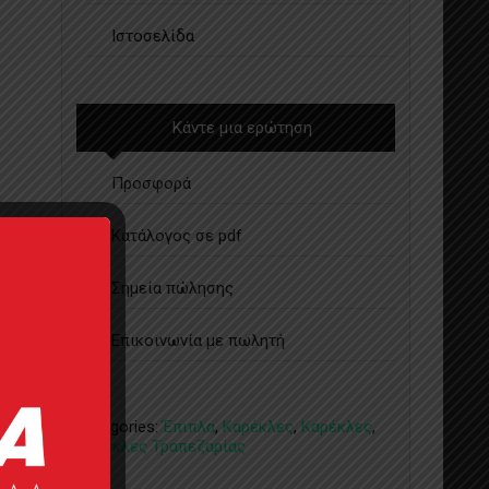
Ιστοσελίδα
Κάντε μια ερώτηση
Προσφορά
Κατάλογος σε pdf
Σημεία πώλησης
Επικοινωνία με πωλητή
Categories:
Έπιπλα
,
Καρέκλες
,
Καρέκλες
,
Καρέκλες Τραπεζαρίας