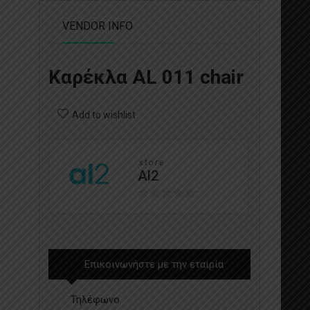
VENDOR INFO
Καρέκλα AL 011 chair
Add to wishlist
store
Al2
0
out
of
5
Επικοινωνήστε με την εταιρία
Τηλέφωνο