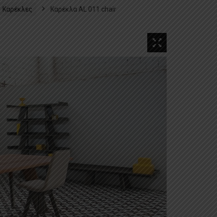
Καρέκλες
Καρέκλα AL 011 chair