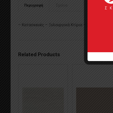
Περιγραφή
Σχόλια
– Κατασκευές – Ξυλουργικά Κτίρια – Ξυλουργεία
Related Products