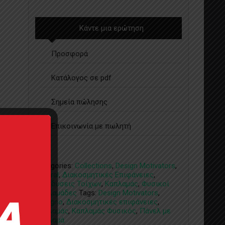
Κάντε μια ερώτηση
Προσφορά
Κατάλογος σε pdf
Σημεία πώλησης
Επικοινωνία με πωλητή
Categories:
Collections
,
Design Motivators
,
Natural
,
Διακοσμητικές Επιφάνειες
,
Επενδύσεις Τοίχων
,
Καπλαμάς
,
Φυσικοί
Καπλαμάδες
Tags:
Design Motivators
,
edilegno
,
Διακοσμητικές επιφάνειες
,
Καπλαμάς
,
Καπλαμάς Φυσικός
,
Πάνελ με
Καπλαμά