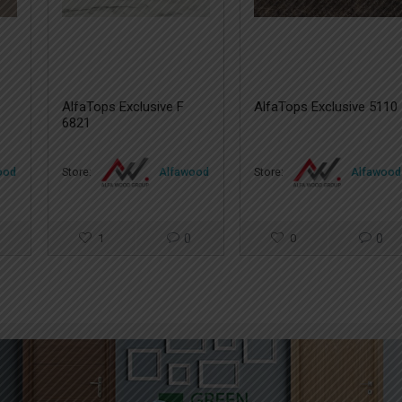
AlfaTops Exclusive F
AlfaTops Exclusive 5110
6821
ood
Store:
Alfawood
Store:
Alfawood
1
0
0
0