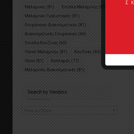
Μελαμινες
(81)
Έπιπλα Μελαμίνης
(81)
Μελαμίνες Γυαλιστερές
(81)
Επιφάνειες Διακοσμητικές
(81)
Διακοσμητικές Επιφάνειες
(66)
Έπιπλα Κουζίνας
(60)
Πάνελ Μελαμίνης
(81)
Κουζίνες
(60)
Gloss
(81)
Καπλαμάς
(77)
Μελαμίνες Διακοσμητικές
(81)
Search by Vendors
Filter by Store