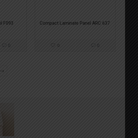
l F093
Compact Laminate Panel ARC 637
0
0
0
→