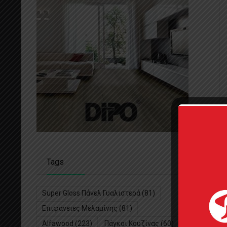
Tags
Super Gloss Πάνελ Γυαλιστερά
(81)
Επιφάνειες Μελαμίνης
(81)
Alfawood
(223)
Πάγκοι Κουζίνας
(60)