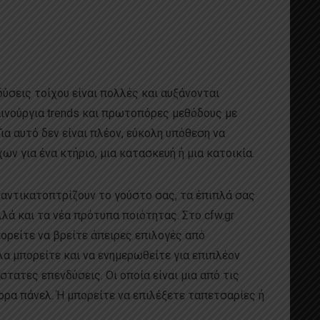
ύσεις τοίχου είναι πολλές και αυξάνονται
αινούργια trends και πρωτοπόρες μεθόδους με
ια αυτό δεν είναι πλέον, εύκολη υπόθεση να
ων για ένα κτήριο, μια κατασκευή ή μια κατοικία.
υ αντικατοπτρίζουν το γούστο σας, τα έπιπλά σας
λλά και τα νέα πρότυπα ποιότητας. Στο cfw.gr
πορείτε να βρείτε άπειρες επιλογές από
α μπορείτε και να ενημερωθείτε για επιπλέον
τατες επενδύσεις. Οι οποία είναι μια από τις
ορα πάνελ. Ή μπορείτε να επιλέξετε ταπετσαρίες ή