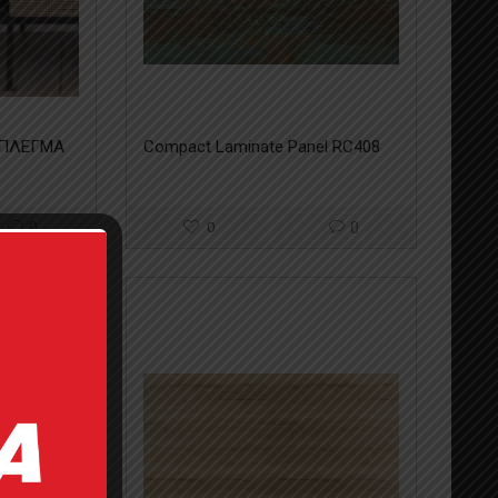
1 ΠΛΕΓΜΑ
Compact Laminate Panel RC408
0
0
0