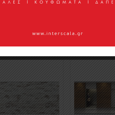
Compact Laminate Panel 1509
Compact Laminate Pane
0
0
1