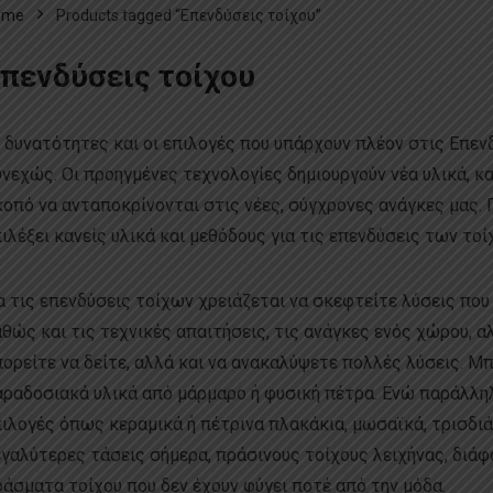
ome
Products tagged “Επενδύσεις τοίχου”
πενδύσεις τοίχου
 δυνατότητες και οι επιλογές που υπάρχουν πλέον στις Επενδ
νεχώς. Οι προηγμένες τεχνολογίες δημιουργούν νέα υλικά, κ
οπό να ανταποκρίνονται στις νέες, σύγχρονες ανάγκες μας. Γ
ιλέξει κανείς υλικά και μεθόδους για τις επενδύσεις των τοίχ
α τις επενδύσεις τοίχων χρειάζεται να σκεφτείτε λύσεις πο
θώς και τις τεχνικές απαιτήσεις, τις ανάγκες ενός χώρου, α
ορείτε να δείτε, αλλά και να ανακαλύψετε πολλές λύσεις. Μ
ραδοσιακά υλικά από μάρμαρο ή φυσική πέτρα. Ενώ παράλληλ
ιλογές όπως κεραμικά ή πέτρινα πλακάκια, μωσαϊκά, τρισδιάσ
γαλύτερες τάσεις σήμερα, πράσινους τοίχους λειχήνας, διάφ
άσματα τοίχου που δεν έχουν φύγει ποτέ από την μόδα.