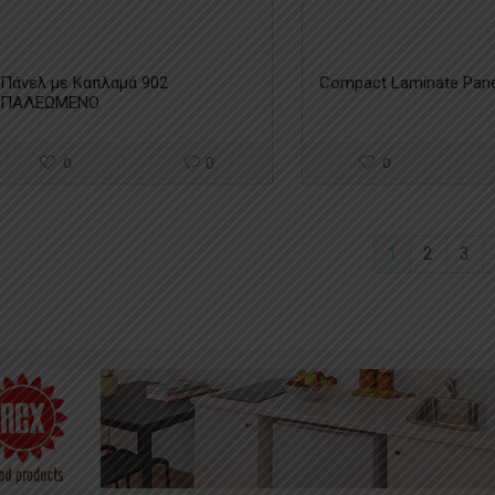
Πάνελ με Καπλαμά 902
Compact Laminate Pane
ΠΑΛΕΩΜΕΝΟ
0
0
0
1
2
3