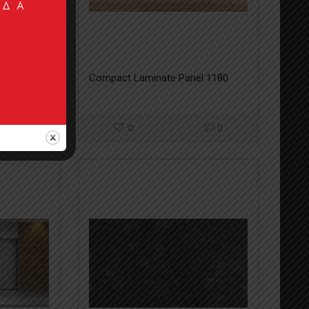
l 1431
Compact Laminate Panel 1180
0
0
0