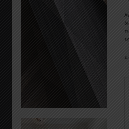
Αν
δι
τι
εν
Sh