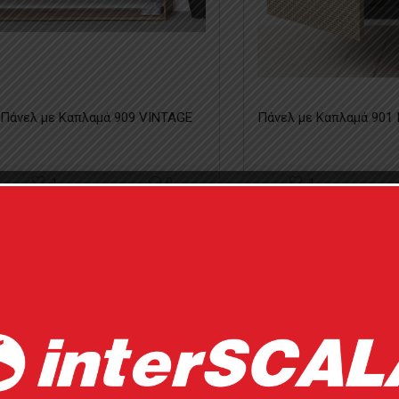
Πάνελ με Καπλαμά 909 VINTAGE
Πάνελ με Καπλαμά 90
1
0
1