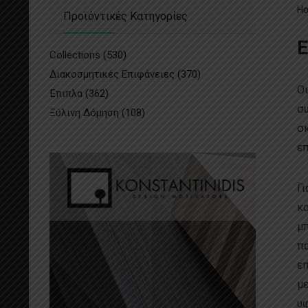
H
Προϊόντικές Κατηγορίες
Ε
Collections
(530)
Διακοσμητικές Επιφάνειες
(370)
Οι
Έπιπλα
(362)
συ
Ξύλινη Δόμηση
(108)
σκ
επ
Γι
κα
μπ
πα
επ
με
υφ