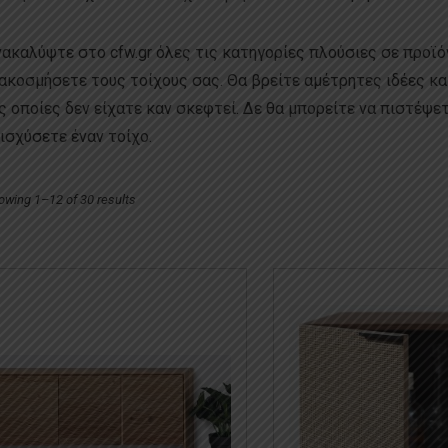
ακαλύψτε στο cfw.gr όλες τις κατηγορίες πλούσιες σε προϊόν
ακοσμήσετε τους τοίχους σας. Θα βρείτε αμέτρητες ιδέες κ
ς οποίες δεν είχατε καν σκεφτεί. Δε θα μπορείτε να πιστέψ
ισχύσετε έναν τοίχο.
owing 1–12 of 30 results