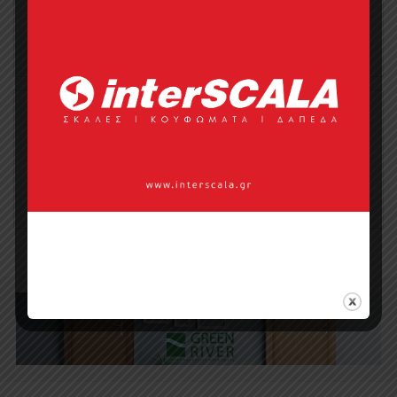
1
0
Κονσόλα Monte Carlo
0
0