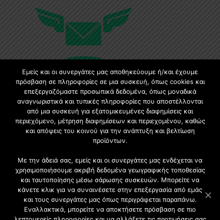
Εμείς και οι συνεργάτες μας αποθηκεύουμε ή/και έχουμε
πρόσβαση σε πληροφορίες σε μια συσκευή, όπως cookies και
επεξεργαζόμαστε προσωπικά δεδομένα, όπως μοναδικά
αναγνωριστικά και τυπικές πληροφορίες που αποστέλλονται
Εγγραφή στο Newsletter
από μια συσκευή για εξατομικευμένες διαφημίσεις και
περιεχόμενο, μέτρηση διαφημίσεων και περιεχομένου, καθώς
Γίνετε μέλος της μεγαλύτερης διαδικτυακής κοινότητας, ειδικά
και απόψεις του κοινού για την ανάπτυξη και βελτίωση
για αρχιτέκτονες, σχεδιαστές και λάτρεις της κατασκευής και
προϊόντων.
του σχεδιασμού επίπλων.
Με την άδειά σας, εμείς και οι συνεργάτες μας ενδέχεται να
χρησιμοποιήσουμε ακριβή δεδομένα γεωγραφικής τοποθεσίας
και ταυτοποίησης μέσω σάρωσης συσκευών. Μπορείτε να
κάνετε κλικ για να συναινέσετε στην επεξεργασία από εμάς
και τους συνεργάτες μας όπως περιγράφεται παραπάνω.
Εναλλακτικά, μπορείτε να αποκτήσετε πρόσβαση σε πιο
λεπτομερείς πληροφορίες και να αλλάξετε τις προτιμήσεις σας