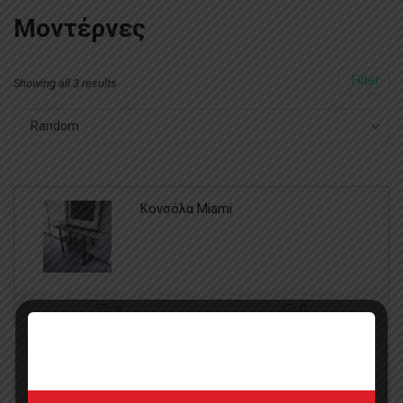
Μοντέρνες
Filter
Showing all 3 results
Random
Κονσόλα Miami
0
0
Κονσόλα Aspen