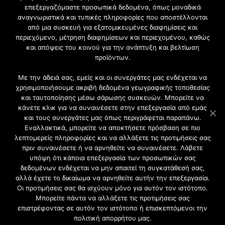
επεξεργαζόμαστε προσωπικά δεδομένα, όπως μοναδικά
αναγνωριστικά και τυπικές πληροφορίες που αποστέλλονται
Εγγραφή στο Newsletter
από μια συσκευή για εξατομικευμένες διαφημίσεις και
περιεχόμενο, μέτρηση διαφημίσεων και περιεχομένου, καθώς
Γίνετε μέλος της μεγαλύτερης διαδικτυακής κοινότητας, ειδικά
και απόψεις του κοινού για την ανάπτυξη και βελτίωση
για αρχιτέκτονες, σχεδιαστές και λάτρεις της κατασκευής και
προϊόντων.
του σχεδιασμού επίπλων.
Με την άδειά σας, εμείς και οι συνεργάτες μας ενδέχεται να
χρησιμοποιήσουμε ακριβή δεδομένα γεωγραφικής τοποθεσίας
και ταυτοποίησης μέσω σάρωσης συσκευών. Μπορείτε να
κάνετε κλικ για να συναινέσετε στην επεξεργασία από εμάς
και τους συνεργάτες μας όπως περιγράφεται παραπάνω.
Εναλλακτικά, μπορείτε να αποκτήσετε πρόσβαση σε πιο
λεπτομερείς πληροφορίες και να αλλάξετε τις προτιμήσεις σας
πριν συναινέσετε ή να αρνηθείτε να συναινέσετε. Λάβετε
υπόψη ότι κάποια επεξεργασία των προσωπικών σας
δεδομένων ενδέχεται να μην απαιτεί τη συγκατάθεσή σας,
2021 CFW - All Rights Reserved
αλλά έχετε το δικαίωμα να αρνηθείτε αυτήν την επεξεργασία.
Επιχειρήσεις |
Οι προτιμήσεις σας θα ισχύουν μόνο για αυτόν τον ιστότοπο.
Προφίλ
Μπορείτε πάντα να αλλάξετε τις προτιμήσεις σας
Διαφήμιση
επιστρέφοντας σε αυτόν τον ιστότοπο ή επισκεπτόμενοι την
Επικοινωνία
πολιτική απορρήτου μας.