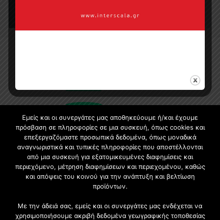
Εμείς και οι συνεργάτες μας αποθηκεύουμε ή/και έχουμε
πρόσβαση σε πληροφορίες σε μια συσκευή, όπως cookies και
επεξεργαζόμαστε προσωπικά δεδομένα, όπως μοναδικά
αναγνωριστικά και τυπικές πληροφορίες που αποστέλλονται
Εγγραφή στο Newsletter
από μια συσκευή για εξατομικευμένες διαφημίσεις και
περιεχόμενο, μέτρηση διαφημίσεων και περιεχομένου, καθώς
Γίνετε μέλος της μεγαλύτερης διαδικτυακής κοινότητας, ειδικά
και απόψεις του κοινού για την ανάπτυξη και βελτίωση
για αρχιτέκτονες, σχεδιαστές και λάτρεις της κατασκευής και
προϊόντων.
του σχεδιασμού επίπλων.
Με την άδειά σας, εμείς και οι συνεργάτες μας ενδέχεται να
χρησιμοποιήσουμε ακριβή δεδομένα γεωγραφικής τοποθεσίας