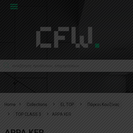
Home
Collections
EL TOP
Πάγκοι Κουζίνας
TOP CLASS 3
ARPA KER
ARPA KER