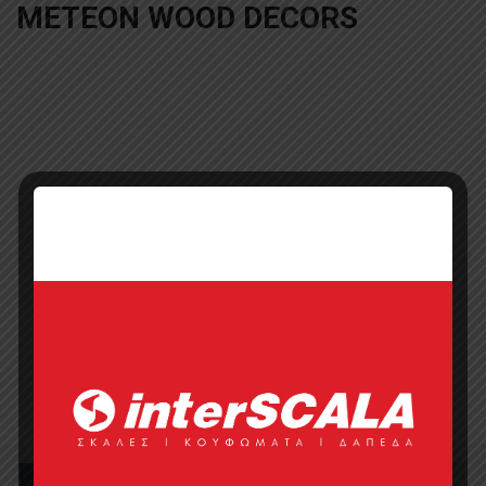
METEON WOOD DECORS
No products were found matching your selection.