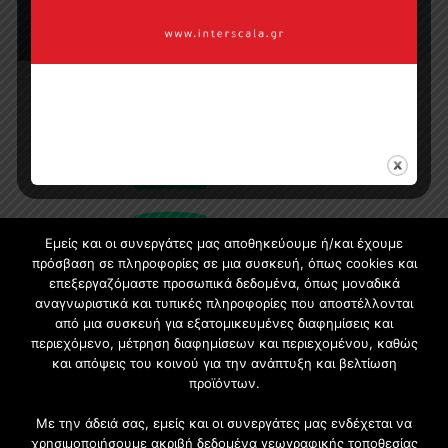
Εμείς και οι συνεργάτες μας αποθηκεύουμε ή/και έχουμε
πρόσβαση σε πληροφορίες σε μια συσκευή, όπως cookies και
επεξεργαζόμαστε προσωπικά δεδομένα, όπως μοναδικά
αναγνωριστικά και τυπικές πληροφορίες που αποστέλλονται
Εγγραφή στο Newsletter
από μια συσκευή για εξατομικευμένες διαφημίσεις και
περιεχόμενο, μέτρηση διαφημίσεων και περιεχομένου, καθώς
Γίνετε μέλος της μεγαλύτερης διαδικτυακής κοινότητας, ειδικά
και απόψεις του κοινού για την ανάπτυξη και βελτίωση
για αρχιτέκτονες, σχεδιαστές και λάτρεις της κατασκευής και
προϊόντων.
του σχεδιασμού επίπλων.
Με την άδειά σας, εμείς και οι συνεργάτες μας ενδέχεται να
χρησιμοποιήσουμε ακριβή δεδομένα γεωγραφικής τοποθεσίας