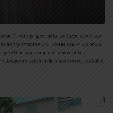
ocoat Oil για την προστασία του ξύλου ως υλικού
α από την εταιρία ΚΩΝΣΤΑΝΤΙΝΙΔΗΣ Α.Ε., η οποία
 στην Ελλάδα πρωτοποριακά υλικά υψηλής
ς. Ανάμεσα στα best sellers προστατευτικά λάδια