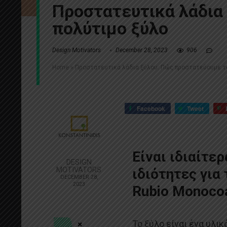
Προστατευτικά λάδια
πολύτιμο ξύλο
Design Motivators
December 28, 2023
906
Home
»
Προστατευτικά λάδια ξύλου: Πώς προστατεύουμε τ
Facebook
Tweet
Είναι ιδιαίτε
DESIGN
MOTIVATORS
ιδιότητες για
DECEMBER 28,
2023
Rubio Monocoa
Το ξύλο είναι ένα υλικ