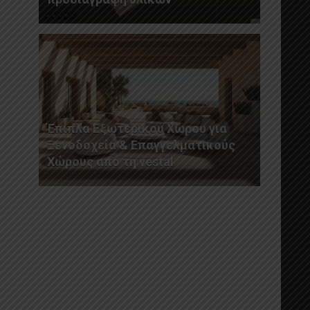
Έπιπλα Εξωτερικού Χώρου για
Ξενοδοχεία & Επαγγελματικούς
Χώρους από τη vestal