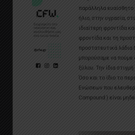
παράλληλα ευαίσθητο 
ήλιο, στην υγρασία, στ
ιδιαίτερη φροντίδα κα
φροντίδα και τη προστ
προστατευτικά λάδια ξ
μπορούσαμε να πούμε ό
ξύλου. Την ίδια στιγμ
Όσο και το ίδιο το πε
Ενώσεων που ελευθερών
Compound ) είναι μηδε