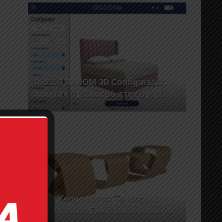
GRECO STROM 3D Configurator:
Από τον σχεδιασμό στην αγορά
AL2 x Kengo Kuma: Το Meguru
Table ενώνει Ελλάδα και Ιαπωνία