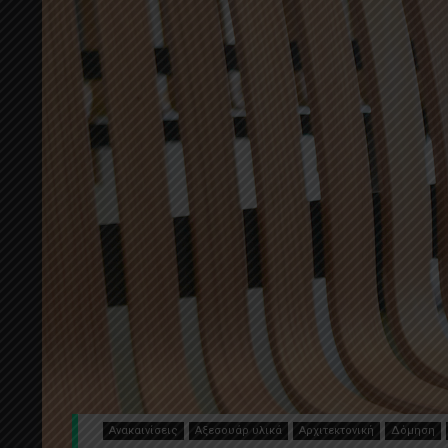
Ανακαινίσεις
Αξεσουάρ υλικά
Αρχιτεκτονική
Δόμηση