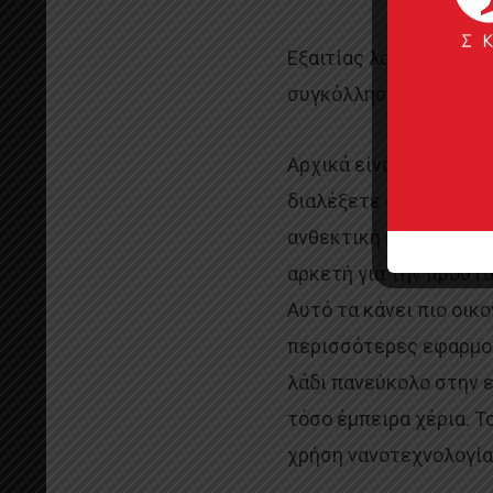
Εξαιτίας λοιπόν της π
συγκόλλησης ξεχωρίζο
Αρχικά είναι διαθέσιμα
διαλέξετε αυτό που πρ
ανθεκτική και αξιόπισ
αρκετή για την προστα
Αυτό τα κάνει πιο οικ
περισσότερες εφαρμογέ
λάδι πανεύκολο στην ε
τόσο έμπειρα χέρια. Τ
χρήση νανοτεχνολογίας