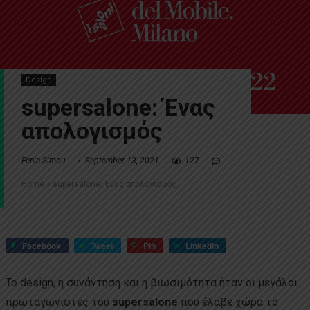
Design
supersalone: Ένας
απολογισμός
Fenia Simou
September 13, 2021
127
Home
»
supersalone: Ένας απολογισμός
Facebook
Tweet
Pin
LinkedIn
Το design, η συνάντηση και η βιωσιμότητα ήταν οι μεγάλοι
πρωταγωνιστές του
supersalone
που έλαβε χώρα το