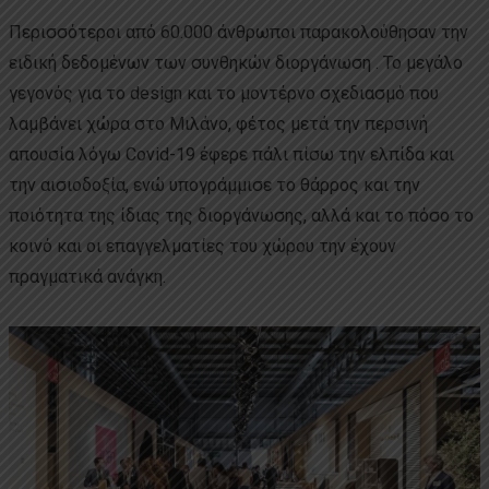
Περισσότεροι από 60.000 άνθρωποι παρακολούθησαν την
ειδική δεδομένων των συνθηκών διοργάνωση . Το μεγάλο
γεγονός για το design και το μοντέρνο σχεδιασμό που
λαμβάνει χώρα στο Μιλάνο, φέτος μετά την περσινή
απουσία λόγω Covid-19 έφερε πάλι πίσω την ελπίδα και
την αισιοδοξία, ενώ υπογράμμισε το θάρρος και την
ποιότητα της ίδιας της διοργάνωσης, αλλά και το πόσο το
κοινό και οι επαγγελματίες του χώρου την έχουν
πραγματικά ανάγκη.