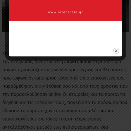
Η νέα ψηφιακή πλατφόρμα Salone del Mobile, έπαιξε
επίσης το δικό της πολύ καθοριστικό ρόλο, ενισχύοντας
την εκδήλωση, δίνοντας στη
supersalone
περισσότερο
παλμό, εγκαινιάζοντας μια νέα προσέγγιση και βλέποντας
πρωτοφανή ανταπόκριση τόσο από τους επισκέπτες που
παραβρέθηκαν στην έκθεση όσο και από τους χρήστες που
την παρακολούθησαν online. Οι εταιρείες και τα προϊόντα
διηγήθηκαν τις ιστορίες τους, πολλά από τα πρόσωπα που
έδωσαν το παρόν είχαν την ευκαιρία να μιλήσουν και
επικοινωνήσουν τις ιδέες του, οι πληροφορίες
ανταλλάχθηκαν μεταξύ των ενδιαφερομένων, νέα