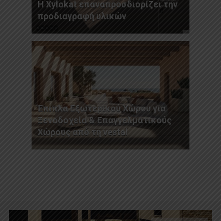
Η Xylokat επαναπροσδιορίζει την
προδιαγραφή υλικών
Έπιπλα Εξωτερικού Χώρου για
Ξενοδοχεία & Επαγγελματικούς
Χώρους από τη vestal