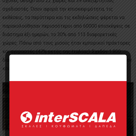
σχολές design από 22 χώρες και 39 ανεξάρτητους
σχεδιαστές. Όσον αφορά την επισκεψιμότητα, τις
εκθέσεις, τα περίπτερα και τις εκδηλώσεις φέρεται να
παρακολούθησαν περισσότεροι από 60000 επισκέψεις σε
διάστημα έξι ημερών, το 30% από 113 διαφορετικές
χώρες. Πάνω από τους μισούς ήταν εμπορικοί πράκτορες
και αγοραστές (47% εκτός της Ιταλίας). Σχεδόν 1.800
διαπιστευμένοι δημοσιογράφοι παρευρέθηκαν από όλο τον
κόσμο.