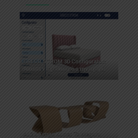
GRECO STROM 3D Configurator:
Από τον σχεδιασμό στην αγορά
AL2 x Kengo Kuma: Το Meguru