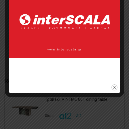
Categories:
Έπιπλα
,
Πολυθρόνες
,
Πολυθρόνες
,
Πολυθρόνες Ξενοδοχείου
Tags:
πολυθρόνες εσωτερικού χώρου
πολυθρόνες καθιστικού
,
Πολυθρόνες
ξενοδοχείου Πολυθρόνες εστιατορίων
,
πολυθρόνες σαλονιού
Related Products
Τραπέζι VINTME 001 dining table
Store:
Al2