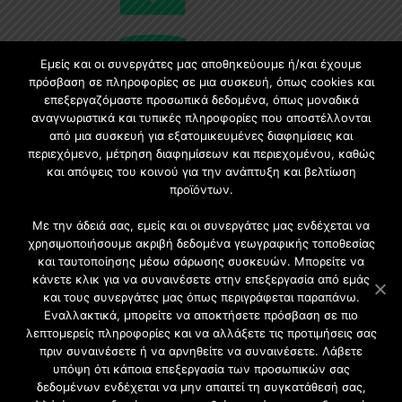
Εμείς και οι συνεργάτες μας αποθηκεύουμε ή/και έχουμε
πρόσβαση σε πληροφορίες σε μια συσκευή, όπως cookies και
επεξεργαζόμαστε προσωπικά δεδομένα, όπως μοναδικά
Εγγραφή στο Newsletter
αναγνωριστικά και τυπικές πληροφορίες που αποστέλλονται
από μια συσκευή για εξατομικευμένες διαφημίσεις και
περιεχόμενο, μέτρηση διαφημίσεων και περιεχομένου, καθώς
Γίνετε μέλος της μεγαλύτερης διαδικτυακής κοινότητας, ειδικά
και απόψεις του κοινού για την ανάπτυξη και βελτίωση
για αρχιτέκτονες, σχεδιαστές και λάτρεις της κατασκευής και
προϊόντων.
του σχεδιασμού επίπλων.
Με την άδειά σας, εμείς και οι συνεργάτες μας ενδέχεται να
χρησιμοποιήσουμε ακριβή δεδομένα γεωγραφικής τοποθεσίας
και ταυτοποίησης μέσω σάρωσης συσκευών. Μπορείτε να
κάνετε κλικ για να συναινέσετε στην επεξεργασία από εμάς
και τους συνεργάτες μας όπως περιγράφεται παραπάνω.
Εναλλακτικά, μπορείτε να αποκτήσετε πρόσβαση σε πιο
λεπτομερείς πληροφορίες και να αλλάξετε τις προτιμήσεις σας
πριν συναινέσετε ή να αρνηθείτε να συναινέσετε. Λάβετε
υπόψη ότι κάποια επεξεργασία των προσωπικών σας
δεδομένων ενδέχεται να μην απαιτεί τη συγκατάθεσή σας,
2021 CFW - All Rights Reserved