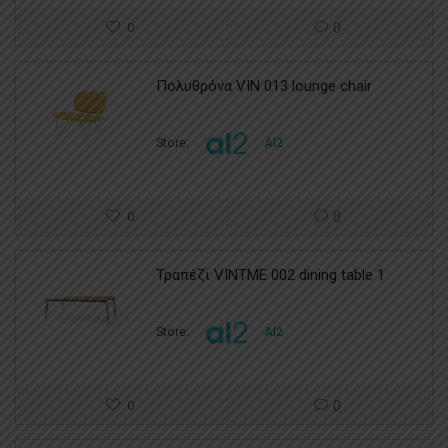
0
0
Πολυθρόνα VIN 013 lounge chair
Store:
Al2
0
0
Τραπέζι VINTME 002 dining table 1
Store:
Al2
0
0