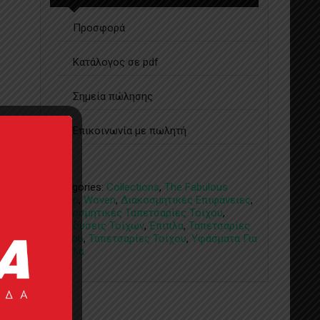
Προσφορά
Κατάλογος σε pdf
Σημεία πώλησης
Επικοινωνία με πωλητή
Categories:
Collections
,
The Fabulous
Group
,
Woven
,
Διακοσμητικές Επιφάνειες
,
Διακοσμητικές Ταπετσαρίες Τοίχου
,
Επενδύσεις Τοίχων
,
Έπιπλα
,
Ταπετσαρίες
Τοίχου
,
Ταπετσαρίες Τοίχου
,
Υφάσματα Για
Έπιπλα