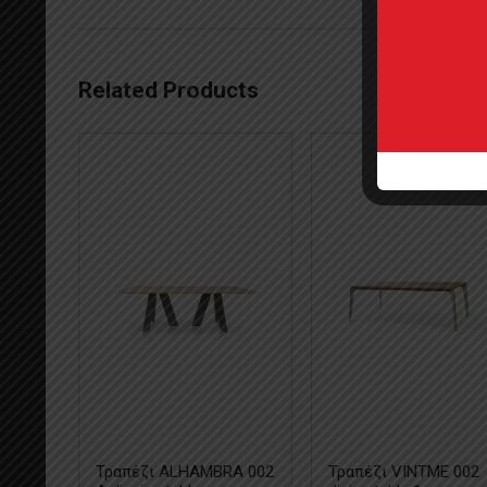
Related Products
Τραπέζι ALHAMBRA 002
Τραπέζι VINTME 002