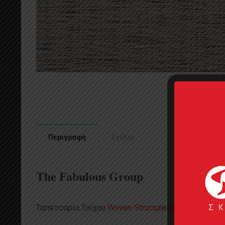
Περιγραφή
Σχόλια
The Fabulous Group
Ταπετσαρία Τοίχου
Woven-Structures 03 1