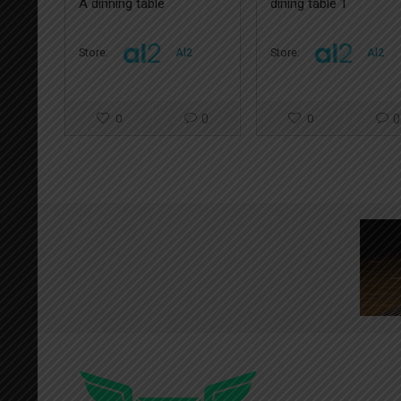
A dinning table
dining table 1
Store:
Al2
Store:
Al2
0
0
0
0