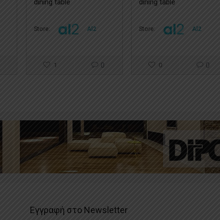
dining table
dining table
Store:
Al2
Store:
Al2
1
0
0
0
Εγγραφή στο Newsletter