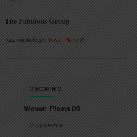
The Fabulous Group
Ταπετσαρία Τοίχου
Woven-Plains 09
VENDOR INFO
Woven-Plains 09
Add to wishlist