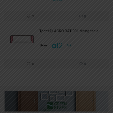
3
0
Τραπέζι ACRO BAT 001 dining table
Store:
Al2
0
0