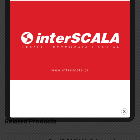
Επικοινωνία με πωλητή
Categories:
Collections
,
The Fabulous
Group
,
Woven
,
Διακοσμητικές
Επιφάνειες
,
Διακοσμητικές
Ταπετσαρίες Τοίχου
,
Επενδύσεις
Τοίχων
,
Έπιπλα
,
Ταπετσαρίες Τοίχου
,
Ταπετσαρίες Τοίχου
,
Υφάσματα Για
Έπιπλα
Related Products