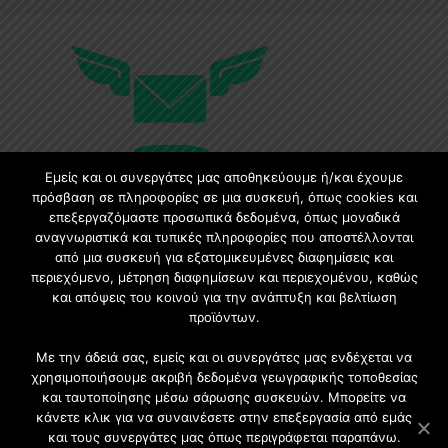
Εμείς και οι συνεργάτες μας αποθηκεύουμε ή/και έχουμε
πρόσβαση σε πληροφορίες σε μια συσκευή, όπως cookies και
επεξεργαζόμαστε προσωπικά δεδομένα, όπως μοναδικά
Εγγραφή στο Newsletter
αναγνωριστικά και τυπικές πληροφορίες που αποστέλλονται
από μια συσκευή για εξατομικευμένες διαφημίσεις και
περιεχόμενο, μέτρηση διαφημίσεων και περιεχομένου, καθώς
Γίνετε μέλος της μεγαλύτερης διαδικτυακής κοινότητας, ειδικά
και απόψεις του κοινού για την ανάπτυξη και βελτίωση
για αρχιτέκτονες, σχεδιαστές και λάτρεις της κατασκευής και
προϊόντων.
του σχεδιασμού επίπλων.
Με την άδειά σας, εμείς και οι συνεργάτες μας ενδέχεται να
χρησιμοποιήσουμε ακριβή δεδομένα γεωγραφικής τοποθεσίας
και ταυτοποίησης μέσω σάρωσης συσκευών. Μπορείτε να
κάνετε κλικ για να συναινέσετε στην επεξεργασία από εμάς
και τους συνεργάτες μας όπως περιγράφεται παραπάνω.