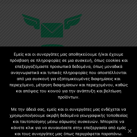
Εμείς και οι συνεργάτες μας αποθηκεύουμε ή/και έχουμε
πρόσβαση σε πληροφορίες σε μια συσκευή, όπως cookies και
επεξεργαζόμαστε προσωπικά δεδομένα, όπως μοναδικά
Εγγραφή στο Newsletter
αναγνωριστικά και τυπικές πληροφορίες που αποστέλλονται
από μια συσκευή για εξατομικευμένες διαφημίσεις και
περιεχόμενο, μέτρηση διαφημίσεων και περιεχομένου, καθώς
Γίνετε μέλος της μεγαλύτερης διαδικτυακής κοινότητας, ειδικά
και απόψεις του κοινού για την ανάπτυξη και βελτίωση
για αρχιτέκτονες, σχεδιαστές και λάτρεις της κατασκευής και
προϊόντων.
του σχεδιασμού επίπλων.
Με την άδειά σας, εμείς και οι συνεργάτες μας ενδέχεται να
χρησιμοποιήσουμε ακριβή δεδομένα γεωγραφικής τοποθεσίας
και ταυτοποίησης μέσω σάρωσης συσκευών. Μπορείτε να
κάνετε κλικ για να συναινέσετε στην επεξεργασία από εμάς
και τους συνεργάτες μας όπως περιγράφεται παραπάνω.