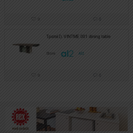
0
0
Τραπέζι VINTME 001 dining table
Store:
Al2
0
0