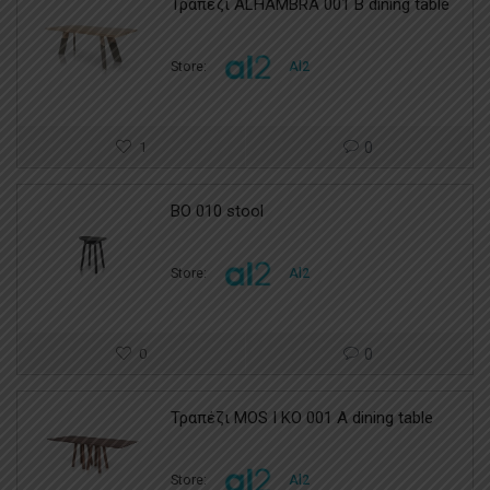
Τραπέζι ALHAMBRA 001 B dining table
Store:
Al2
1
0
BO 010 stool
Store:
Al2
0
0
Τραπέζι MOS I KO 001 A dining table
Store:
Al2