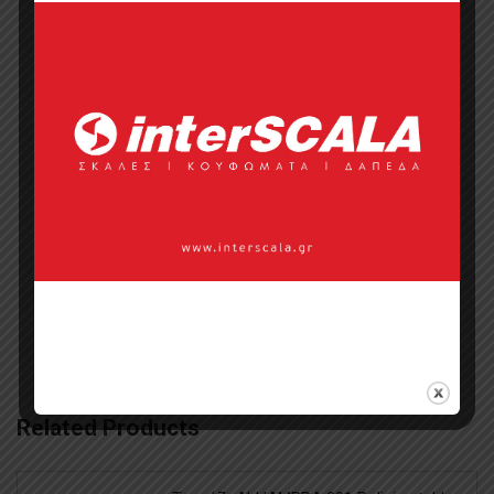
Επικοινωνία με πωλητή
Categories:
237
,
Collections
,
The
Fabulous Group
,
Διακοσμητικές
Επιφάνειες
,
Διακοσμητικές
Ταπετσαρίες Τοίχου
,
Επενδύσεις
Τοίχων
,
Έπιπλα
,
Ταπετσαρίες Τοίχου
,
Ταπετσαρίες Τοίχου
,
Υφάσματα Για
Έπιπλα
Related Products