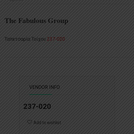
The Fabulous Group
Ταπετσαρία Τοίχου
237-020
VENDOR INFO
237-020
Add to wishlist