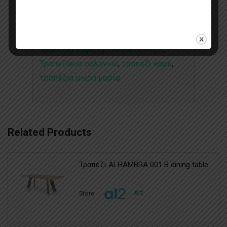
Τραπέζια Μικρά
Tags:
decode
,
tagged
,
Βοηθητικά τραπεζάκια
,
μεταλλικά
τραπέζια καφέ
,
Μικρά τραπέζια
,
ξύλινα
τραπέζια καφέ
,
τραπεζάκια μικρά
,
Τραπεζάκια σαλονιού
,
τραπέζι καφέ
,
τραπέζια μικρά μασίφ
Related Products
Τραπέζι ALHAMBRA 001 B dining table
Store:
Al2