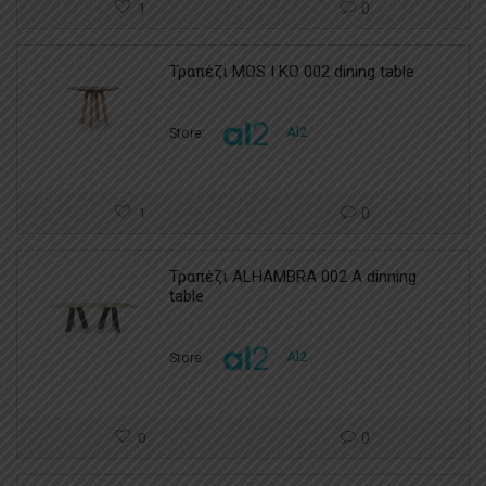
1
0
Τραπέζι MOS I KO 002 dining table
Store:
Al2
1
0
Τραπέζι ALHAMBRA 002 A dinning
table
Store:
Al2
0
0