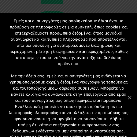
Εμείς και οι συνεργάτες μας αποθηκεύουμε ή/και έχουμε
πρόσβαση σε πληροφορίες σε μια συσκευή, όπως cookies και
επεξεργαζόμαστε προσωπικά δεδομένα, όπως μοναδικά
Εγγραφή στο Newsletter
αναγνωριστικά και τυπικές πληροφορίες που αποστέλλονται
από μια συσκευή για εξατομικευμένες διαφημίσεις και
περιεχόμενο, μέτρηση διαφημίσεων και περιεχομένου, καθώς
Γίνετε μέλος της μεγαλύτερης διαδικτυακής κοινότητας, ειδικά
και απόψεις του κοινού για την ανάπτυξη και βελτίωση
για αρχιτέκτονες, σχεδιαστές και λάτρεις της κατασκευής και
προϊόντων.
του σχεδιασμού επίπλων.
Με την άδειά σας, εμείς και οι συνεργάτες μας ενδέχεται να
χρησιμοποιήσουμε ακριβή δεδομένα γεωγραφικής τοποθεσίας
και ταυτοποίησης μέσω σάρωσης συσκευών. Μπορείτε να
κάνετε κλικ για να συναινέσετε στην επεξεργασία από εμάς
και τους συνεργάτες μας όπως περιγράφεται παραπάνω.
Εναλλακτικά, μπορείτε να αποκτήσετε πρόσβαση σε πιο
λεπτομερείς πληροφορίες και να αλλάξετε τις προτιμήσεις σας
πριν συναινέσετε ή να αρνηθείτε να συναινέσετε. Λάβετε
υπόψη ότι κάποια επεξεργασία των προσωπικών σας
δεδομένων ενδέχεται να μην απαιτεί τη συγκατάθεσή σας,
2021 CFW - All Rights Reserved