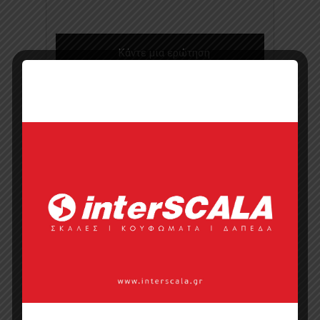
Κάντε μια ερώτηση
Προσφορά
Κατάλογος σε pdf
Σημεία πώλησης
Επικοινωνία με πωλητή
Categories:
Tραπεζάκια Σαλονιού
,
Έπιπλα
,
Έπιπλα Restaurant & Cafe
,
Έπιπλα Ξενοδοχείου
,
Οικιακό Έπιπλο
,