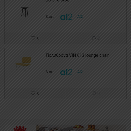
BO 010 stool
Store:
Al2
0
0
Πολυθρόνα VIN 013 lounge chair
Store:
Al2
0
0