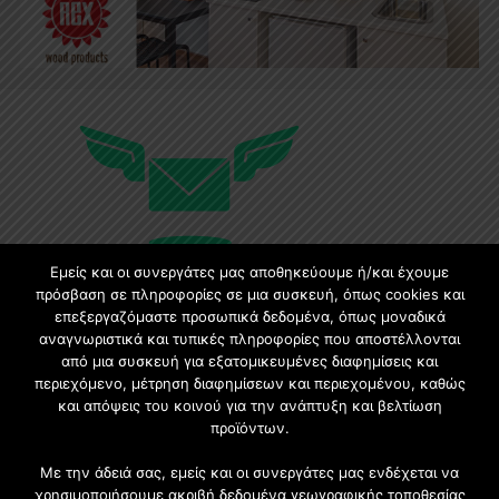
Εμείς και οι συνεργάτες μας αποθηκεύουμε ή/και έχουμε
πρόσβαση σε πληροφορίες σε μια συσκευή, όπως cookies και
επεξεργαζόμαστε προσωπικά δεδομένα, όπως μοναδικά
Εγγραφή στο Newsletter
αναγνωριστικά και τυπικές πληροφορίες που αποστέλλονται
από μια συσκευή για εξατομικευμένες διαφημίσεις και
περιεχόμενο, μέτρηση διαφημίσεων και περιεχομένου, καθώς
Γίνετε μέλος της μεγαλύτερης διαδικτυακής κοινότητας, ειδικά
και απόψεις του κοινού για την ανάπτυξη και βελτίωση
για αρχιτέκτονες, σχεδιαστές και λάτρεις της κατασκευής και
προϊόντων.
του σχεδιασμού επίπλων.
Με την άδειά σας, εμείς και οι συνεργάτες μας ενδέχεται να
χρησιμοποιήσουμε ακριβή δεδομένα γεωγραφικής τοποθεσίας