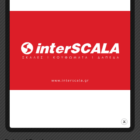
Επικοινωνία με πωλητή
Categories:
Έπιπλα
,
Έπιπλα Restaurant &
Cafe
,
Έπιπλα Καθιστικού Καναπέδες
Πολυθρόνες
,
Έπιπλα Ξενοδοχείου
,
Οικιακό Έπιπλο
,
Πολυθρόνες
,
Πολυθρόνες
,
Πολυθρόνες Ξενοδοχείου
Tags:
Πολυθρόνες εξωτερικού χώρου
,
πολυθρόνες εσωτερικού χώρου
πολυθρόνες καθιστικού
,
πολυθρόνες
σαλονιού