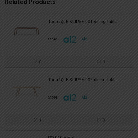
Related Products
Τραπέζι E KLIPSE 001 dining table
Store:
Al2
0
0
Τραπέζι E KLIPSE 002 dining table
Store:
Al2
1
0