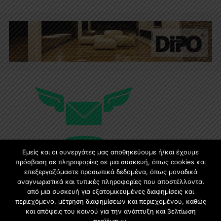
Εμείς και οι συνεργάτες μας αποθηκεύουμε ή/και έχουμε
πρόσβαση σε πληροφορίες σε μια συσκευή, όπως cookies και
επεξεργαζόμαστε προσωπικά δεδομένα, όπως μοναδικά
Εγγραφή στο Newsletter
αναγνωριστικά και τυπικές πληροφορίες που αποστέλλονται
από μια συσκευή για εξατομικευμένες διαφημίσεις και
περιεχόμενο, μέτρηση διαφημίσεων και περιεχομένου, καθώς
Γίνετε μέλος της μεγαλύτερης διαδικτυακής κοινότητας, ειδικά
και απόψεις του κοινού για την ανάπτυξη και βελτίωση
για αρχιτέκτονες, σχεδιαστές και λάτρεις της κατασκευής και