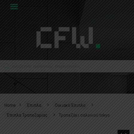
Home
Έπιπλα
Οικιακό Έπιπλο
Έπιπλα Τραπεζαρίας​
Τραπεζάκι σαλονιού tokyo