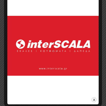
Σημεία πώλησης
Επικοινωνία με πωλητή
Categories:
Tραπεζάκια Σαλονιού
,
Έπιπλα
,
Έπιπλα Τραπεζαρίας​
,
Μοντέρνα
,
Οικιακό Έπιπλο
Tags:
proteas Βοηθητικά
τραπεζάκια
,
μεταλλικά τραπέζια καφέ
,
Μικρά τραπέζια
,
ξύλινα τραπέζια καφέ
,
τραπεζάκια μικρά
,
Τραπεζάκια
σαλονιού
,
τραπέζι καφέ
,
τραπέζια μικρά
μασίφ