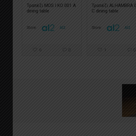
Τραπέζι MOS I KO 001 A
Τραπέζι ALHAMBRA 
dining table
C dining table
Store:
Al2
Store:
Al2
0
0
1
0