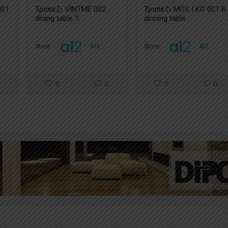
001
Τραπέζι VINTME 002
Τραπέζι MOS I KO 001 B
dining table 1
dinning table
Store:
Al2
Store:
Al2
0
0
0
0