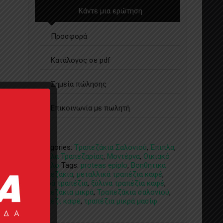
Κάντε μια ερώτηση
Προσφορά
Κατάλογος σε pdf
Σημεία πώλησης
Επικοινωνία με πωλητή
Categories:
Tραπεζάκια Σαλονιού
,
Έπιπλα
,
Έπιπλα Τραπεζαρίας​
,
Μοντέρνα
,
Οικιακό
Έπιπλο
Tags:
proteas epiplo
,
Βοηθητικά
τραπεζάκια
,
μεταλλικά τραπέζια καφέ
,
Μικρά τραπέζια
,
ξύλινα τραπέζια καφέ
,
τραπεζάκια μικρά
,
Τραπεζάκια σαλονιού
,
τραπέζι καφέ
,
τραπέζια μικρά μασίφ