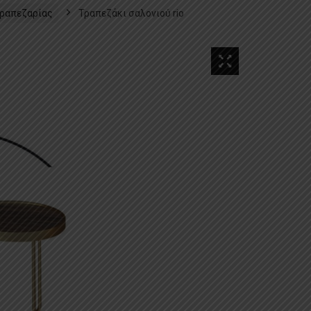
ραπεζαρίας​
Τραπεζάκι σαλονιού rio