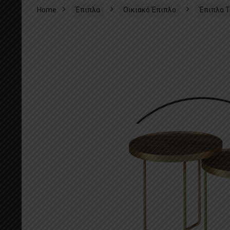
Home
Έπιπλα
Οικιακό Έπιπλο
Έπιπλα Τ