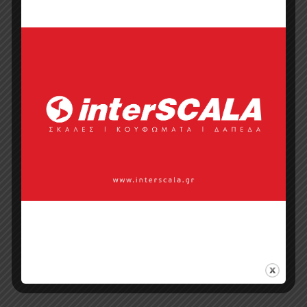
Σημεία πώλησης
Επικοινωνία με πωλητή
Categories:
Έπιπλα
,
Έπιπλα Τραπεζαρίας​
,
Μοντέρνα
,
Οικιακό Έπιπλο
,
Τραπεζαρίες Σαλονιού
Tags:
βιβλιοθήκη
μασίφ
,
καθίσματα
,
σκαμπό μπαρ
,
τραπεζαρία κουζίνας
,
τραπεζαρία
μασίφ
,
τραπεζαρία ξενοδοχείου
,
τραπεζαρία σαλονιού
,
τραπεζαρία
φαγητού
,
τραπέζι καρέκλα