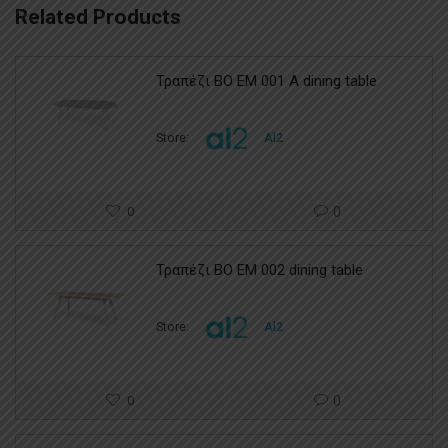
Related Products
Τραπέζι BO EM 001 A dining table
Store:
Al2
0
0
Τραπέζι BO EM 002 dining table
Store:
Al2
0
0