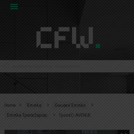
Home
Έπιπλα
Οικιακό Έπιπλο
Έπιπλα Τραπεζαρίας​
Τραπέζι AVENUE