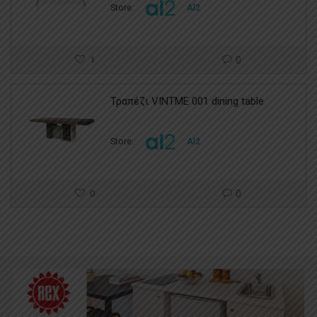
Store:
Al2
1
0
Τραπέζι VINTME 001 dining table
Store:
Al2
0
0