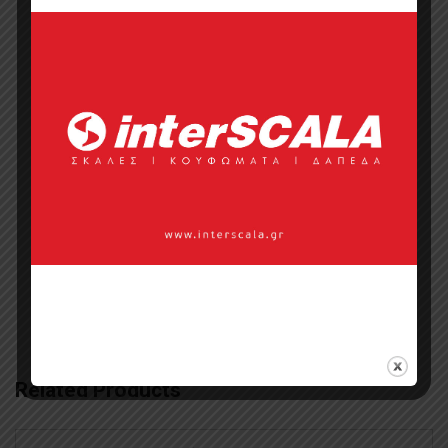
Categories:
Έπιπλα
,
Έπιπλα
Ξενοδοχείου
,
Καρέκλες
,
Καρέκλες
Τραπεζαρίας
,
Μοντέρνες
,
Οικιακό
Έπιπλο
Tags:
proteas epipla
,
Καρέκλες
,
Καρέκλες εξωτερικού χώρου
,
Καρέκλες
εστιατορίων Καρέκλες καφενείου
,
Καρέκλες κήπου Καρέκλες με ψαθί
,
καρέκλες κλασικές
,
Καρέκλες με ξύλο
τικ
,
Καρέκλες μεταλλικές
,
Καρέκλες
ξενοδοχείου
,
Καρέκλες τραπέζια
Related Products