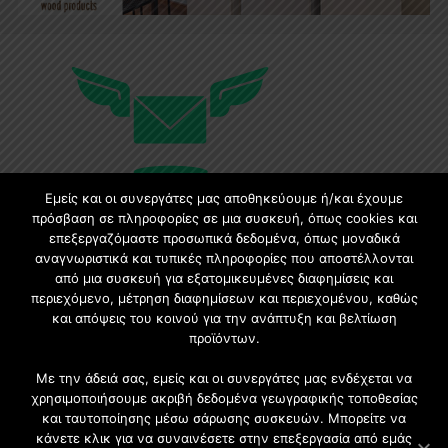
Εμείς και οι συνεργάτες μας αποθηκεύουμε ή/και έχουμε
πρόσβαση σε πληροφορίες σε μια συσκευή, όπως cookies και
επεξεργαζόμαστε προσωπικά δεδομένα, όπως μοναδικά
Εγγραφή στο Newsletter
αναγνωριστικά και τυπικές πληροφορίες που αποστέλλονται
από μια συσκευή για εξατομικευμένες διαφημίσεις και
περιεχόμενο, μέτρηση διαφημίσεων και περιεχομένου, καθώς
Γίνετε μέλος της μεγαλύτερης διαδικτυακής κοινότητας, ειδικά
και απόψεις του κοινού για την ανάπτυξη και βελτίωση
για αρχιτέκτονες, σχεδιαστές και λάτρεις της κατασκευής και
προϊόντων.
του σχεδιασμού επίπλων.
Με την άδειά σας, εμείς και οι συνεργάτες μας ενδέχεται να
χρησιμοποιήσουμε ακριβή δεδομένα γεωγραφικής τοποθεσίας
και ταυτοποίησης μέσω σάρωσης συσκευών. Μπορείτε να
κάνετε κλικ για να συναινέσετε στην επεξεργασία από εμάς