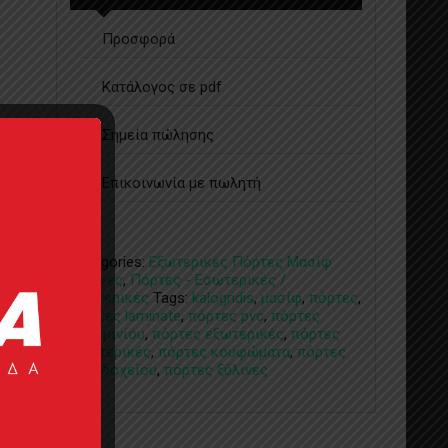
Προσφορά
Κατάλογος σε pdf
Σημεία πώλησης
Επικοινωνία με πωλητή
Categories:
Εξωτερικές Πόρτες Μασίφ
Ξύλινες
,
Πόρτες - Εσωτερικές /
Εξωτερικές
Tags:
kalogridis
,
μασίφ
,
πόρτες
,
Πόρτες laminate
,
πόρτες pvc
,
πόρτες
αλουμινίου
,
πόρτες εξωτερικές
,
πόρτες
εσωτερικές
,
πόρτες κουφώματα
,
πόρτες
ξενοδοχείου
,
πόρτες ξύλινες