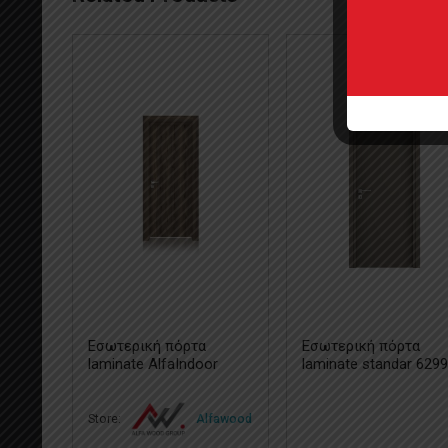
Εσωτερική πόρτα
Εσωτερική πόρτα
laminate AlfaIndoor
laminate standar 629
Mountain Oak 8702
Store:
Alfawood