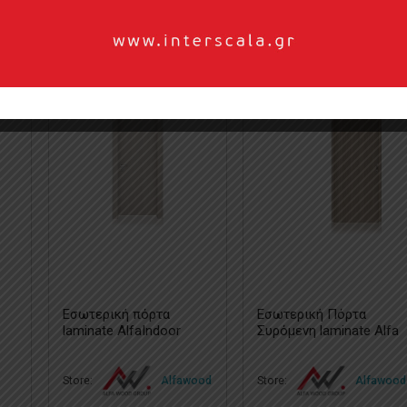
Εσωτερική πόρτα
Εσωτερική Πόρτα
9
laminate AlfaIndoor
Συρόμενη laminate Alfa
White Oak 0430
Indoor
Store:
Alfawood
Store:
Alfawood