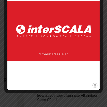
Categories:
Εξωτερικές Πόρτες Μασίφ
Ξύλινες
,
Πόρτες - Εσωτερικές /
Εξωτερικές
Tags:
kalogridis
,
μασίφ
,
πόρτες
,
Πόρτες laminate
,
πόρτες pvc
,
πόρτες αλουμινίου
,
πόρτες εξωτερικές
,
πόρτες εσωτερικές
,
πόρτες
κουφώματα
,
πόρτες ξενοδοχείου
,
πόρτες ξύλινες
Related Products
Εσωτερική πόρτα laminate AlfaIndoor
Glass CR – 1