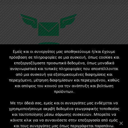
Εμείς και οι συνεργάτες μας αποθηκεύουμε ή/και έχουμε
πρόσβαση σε πληροφορίες σε μια συσκευή, όπως cookies και
επεξεργαζόμαστε προσωπικά δεδομένα, όπως μοναδικά
Εγγραφή στο Newsletter
αναγνωριστικά και τυπικές πληροφορίες που αποστέλλονται
από μια συσκευή για εξατομικευμένες διαφημίσεις και
περιεχόμενο, μέτρηση διαφημίσεων και περιεχομένου, καθώς
Γίνετε μέλος της μεγαλύτερης διαδικτυακής κοινότητας, ειδικά
και απόψεις του κοινού για την ανάπτυξη και βελτίωση
για αρχιτέκτονες, σχεδιαστές και λάτρεις της κατασκευής και
προϊόντων.
του σχεδιασμού επίπλων.
Με την άδειά σας, εμείς και οι συνεργάτες μας ενδέχεται να
χρησιμοποιήσουμε ακριβή δεδομένα γεωγραφικής τοποθεσίας
και ταυτοποίησης μέσω σάρωσης συσκευών. Μπορείτε να
κάνετε κλικ για να συναινέσετε στην επεξεργασία από εμάς
και τους συνεργάτες μας όπως περιγράφεται παραπάνω.