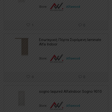
Store:
Alfawood
1
0
Εσωτερική Πόρτα Συρόμενη laminate
Alfa Indoor
Store:
Alfawood
0
0
sogno laqured AlfaIndoor Sogno 9010
Store:
Alfawood