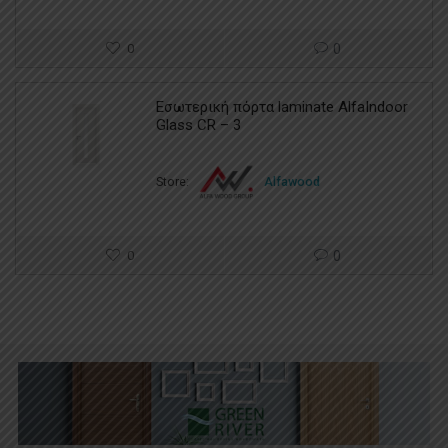
0
0
Εσωτερική πόρτα laminate AlfaIndoor
Glass CR – 3
Store:
Alfawood
0
0